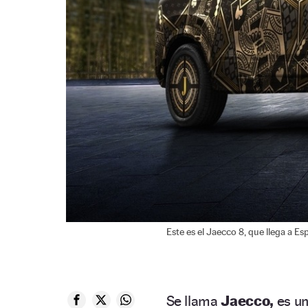
Este es el Jaecco 8, que llega a Es
Se llama
Jaecco,
es u