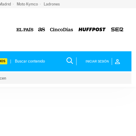
 Madrid
Moto Kymco
Ladrones
IOS
INICIAR SESIÓN
acen
lo hacen