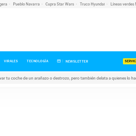
igera
Pueblo Navarra
Cupra Star Wars
Truco Hyundai
Líneas verdes
SERVIC
VIRALES
TECNOLOGÍA
NEWSLETTER
ar tu coche de un arañazo o destrozo, pero también delata a quienes lo h
 coche de un arañazo o destrozo, pero también delata a quienes 