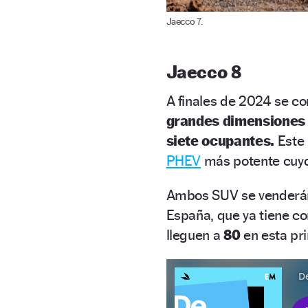
Jaecco 7.
Jaecco 8
A finales de 2024 se c
grandes dimensiones
siete ocupantes.
Este 
PHEV
más potente cuyo
Ambos SUV se venderán 
España, que ya tiene c
lleguen a
80
en esta pr