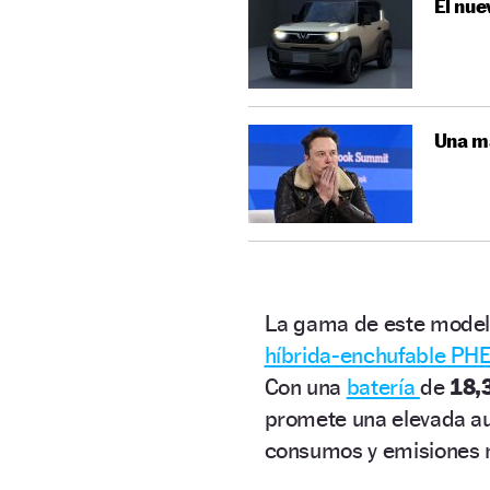
El nue
Una ma
La gama de este modelo
híbrida-enchufable PH
Con una
batería
de
18,
promete una elevada au
consumos y emisiones 