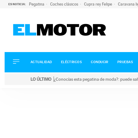
Pegatina
Coches clásicos
Cupra rey Felipe
Caravana l
ES NOTICIA:
ACTUALIDAD
ELÉCTRICOS
CONDUCIR
ACTUALIDAD
ELÉCTRICOS
CONDUCIR
PRUEBAS
PRUEBAS
Saltar
VIRALES
LO ÚLTIMO
¿Conocías esta pegatina de moda?: puede salv
al
PODCAST
LO ÚLTIMO
¿Conocías esta pegatina de moda?: puede salvar tu
contenido
MOTOS
TECNOLOGÍA
SUPERCOCHES
MOTORTV
PREMIOS
SERVICIOS