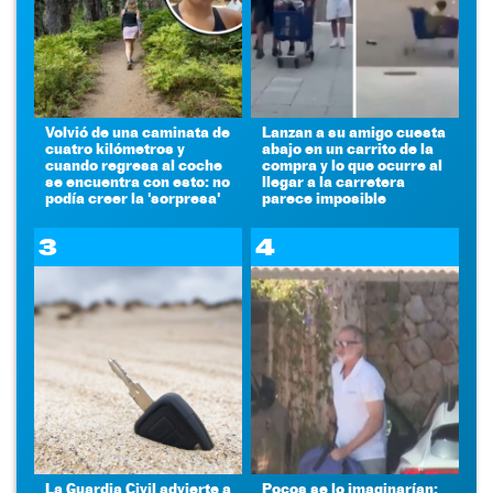
Volvió de una caminata de
Lanzan a su amigo cuesta
cuatro kilómetros y
abajo en un carrito de la
cuando regresa al coche
compra y lo que ocurre al
se encuentra con esto: no
llegar a la carretera
podía creer la 'sorpresa'
parece imposible
3
4
La Guardia Civil advierte a
Pocos se lo imaginarían: