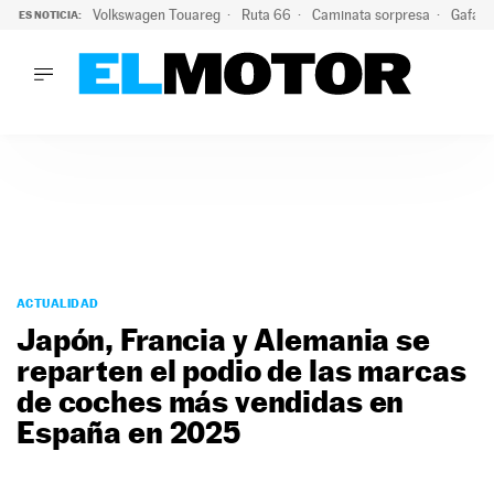
Volkswagen Touareg
Ruta 66
Caminata sorpresa
Gafas 
ES NOTICIA:
LO ÚLTIMO
Ni se te ocurra usar las gafas del eclipse al volante: el moti
LO ÚLTIMO
Ni se te ocurra usar las gafas del eclipse al volante: el motiv
ACTUALIDAD
ELÉCTRICOS
CONDUCIR
PRUEBAS
Saltar
VIRALES
al
ACTUALIDAD
PODCAST
contenido
Japón, Francia y Alemania se
MOTOS
reparten el podio de las marcas
TECNOLOGÍA
de coches más vendidas en
SUPERCOCHES
MOTORTV
España en 2025
PREMIOS
SERVICIOS