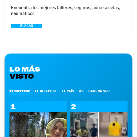
Encuentra los mejores talleres, seguros, autoescuelas,
neumáticos…
BUSCAR
LO MÁS
VISTO
ELMOTOR
EL HUFFPOST
EL PAÍS
AS
CADENA SER
1
2