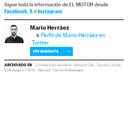
Sigue toda la información de EL MOTOR desde
Facebook
,
X
o
Instagram
Mario Herráez
Perfil de Mario Herráez en
Twitter
VER BIOGRAFÍA
ARCHIVADO EN
Coches más vendidos
·
Renault Clio
·
Toyota Corolla
·
Volkswagen T-ROC
·
Renault
Toyota
Volkswagen