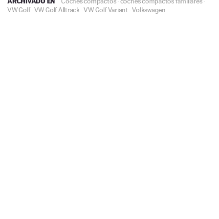
ARCHIVADO EN
Coches compactos
·
coches compactos familiares
·
VW Golf
·
VW Golf Alltrack
·
VW Golf Variant
·
Volkswagen