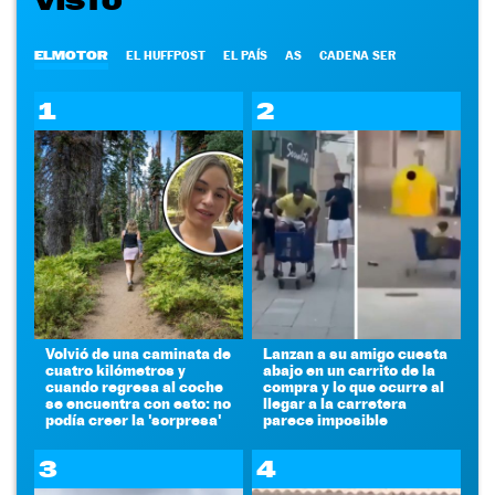
VISTO
ELMOTOR
EL HUFFPOST
EL PAÍS
AS
CADENA SER
1
2
Volvió de una caminata de
Lanzan a su amigo cuesta
cuatro kilómetros y
abajo en un carrito de la
cuando regresa al coche
compra y lo que ocurre al
se encuentra con esto: no
llegar a la carretera
podía creer la 'sorpresa'
parece imposible
3
4