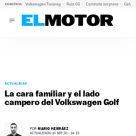
Volkswagen Touareg
Ruta 66
Caminata sorpresa
Gafas 
ES NOTICIA:
LO ÚLTIMO
Ni se te ocurra usar las gafas del eclipse al volante: el moti
LO ÚLTIMO
Ni se te ocurra usar las gafas del eclipse al volante: el motiv
ACTUALIDAD
ELÉCTRICOS
CONDUCIR
PRUEBAS
Saltar
VIRALES
al
ACTUALIDAD
PODCAST
contenido
La cara familiar y el lado
MOTOS
campero del Volkswagen Golf
TECNOLOGÍA
SUPERCOCHES
MOTORTV
PREMIOS
MARIO HERRÁEZ
POR
SERVICIOS
ACTUALIZADO 10 SEP 20 - 14: 13