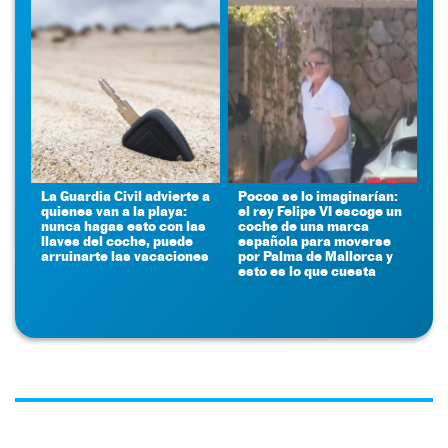
La Guardia Civil advierte a
Pocos se lo imaginarían:
quienes van a la playa:
el rey Felipe VI escoge un
nunca hagas esto con las
coche de una marca
llaves del coche, puede
española para moverse
arruinarte las vacaciones
por Palma de Mallorca y
esto es lo que cuesta