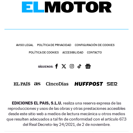
AVISO LEGAL
POLÍTICA DE PRIVACIDAD
CONFIGURACIÓN DE COOKIES
POLÍTICA DE COOKIES
ACCESIBILIDAD
CONTACTO
SÍGUENOS:
EDICIONES EL PAIS, S.L.U.
realiza una reserva expresa de las
reproducciones y usos de las obras y otras prestaciones accesibles
desde este sitio web a medios de lectura mecánica u otros medios
que resulten adecuados a tal fin de conformidad con el artículo 67.3
del Real Decreto-ley 24/2021, de 2 de noviembre.