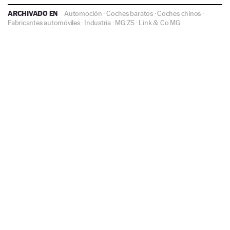
ARCHIVADO EN
Automoción
·
Coches baratos
·
Coches chinos
·
Fabricantes automóviles
·
Industria
·
MG ZS
·
Link & Co
MG