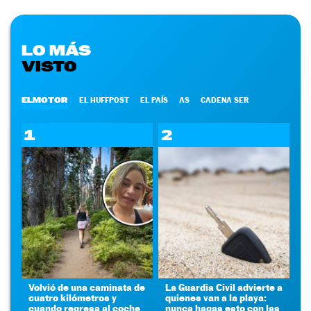
LO MÁS
VISTO
ELMOTOR
EL HUFFPOST
EL PAÍS
AS
CADENA SER
1
2
Volvió de una caminata de
La Guardia Civil advierte a
cuatro kilómetros y
quienes van a la playa:
cuando regresa al coche
nunca hagas esto con las