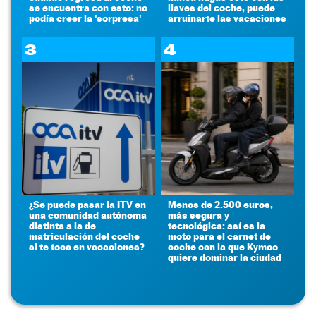
se encuentra con esto: no
llaves del coche, puede
podía creer la 'sorpresa'
arruinarte las vacaciones
3
4
¿Se puede pasar la ITV en
Menos de 2.500 euros,
una comunidad autónoma
más segura y
distinta a la de
tecnológica: así es la
matriculación del coche
moto para el carnet de
si te toca en vacaciones?
coche con la que Kymco
quiere dominar la ciudad