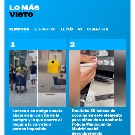
LO MÁS
VISTO
ELMOTOR
EL HUFFPOST
EL PAÍS
AS
CADENA SER
1
2
Lanzan a su amigo cuesta
Ocultaba 30 bolsas de
abajo en un carrito de la
cocaína en este elemento
compra y lo que ocurre al
para niños de su coche: la
llegar a la carretera
Policía Municipal de
parece imposible
Madrid acabó
descubriéndola