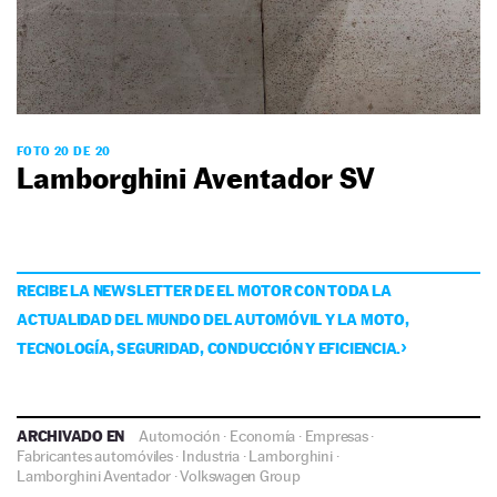
FOTO 20 DE 20
Lamborghini Aventador SV
RECIBE LA NEWSLETTER DE EL MOTOR CON TODA LA
ACTUALIDAD DEL MUNDO DEL AUTOMÓVIL Y LA MOTO,
TECNOLOGÍA, SEGURIDAD, CONDUCCIÓN Y EFICIENCIA.
ARCHIVADO EN
Automoción
·
Economía
·
Empresas
·
Fabricantes automóviles
·
Industria
·
Lamborghini
·
Lamborghini Aventador
·
Volkswagen Group