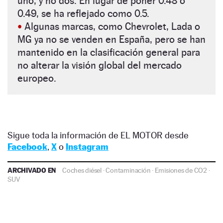
uno, y no dos. En lugar de poner 0.48 o
0.49, se ha reflejado como 0.5.
•
Algunas marcas, como Chevrolet, Lada o
MG ya no se venden en España, pero se han
mantenido en la clasificación general para
no alterar la visión global del mercado
europeo.
Sigue toda la información de EL MOTOR desde
Facebook
,
X
o
Instagram
ARCHIVADO EN
Coches diésel
·
Contaminación
·
Emisiones de CO2
·
SUV