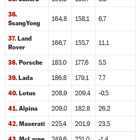
36.
164,8
158,1
6,7
SsangYong
37.
Land
166,7
155,7
11,1
Rover
38.
Porsche
183,0
177,6
5,5
39.
Lada
186,8
179,1
7,7
40.
Lotus
208,9
209,4
-0,5
41.
Alpina
209,0
182,8
26,2
42.
Maserati
225,4
201,9
23,5
43.
McLaren
249,6
251,0
-1,4