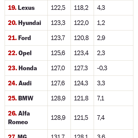
19.
Lexus
122,5
118,2
4,3
20.
Hyundai
123,3
122,0
1,2
21.
Ford
123,7
120,8
2,9
22.
Opel
125,6
123,4
2,3
23.
Honda
127,0
127,3
-0,3
24.
Audi
127,6
124,3
3,3
25.
BMW
128,9
121,8
7,1
26.
Alfa
128,9
121,5
7,4
Romeo
27.
MG
131,7
128,1
3,6