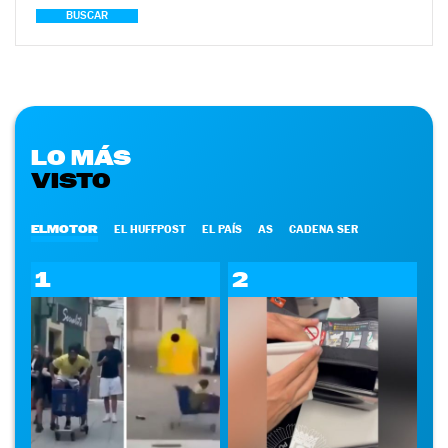
BUSCAR
LO MÁS
VISTO
ELMOTOR
EL HUFFPOST
EL PAÍS
AS
CADENA SER
1
2