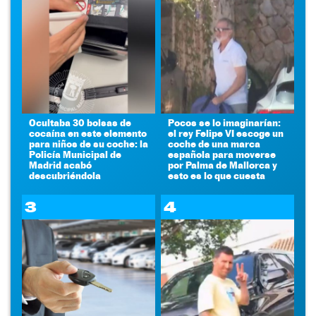
Ocultaba 30 bolsas de
Pocos se lo imaginarían:
cocaína en este elemento
el rey Felipe VI escoge un
para niños de su coche: la
coche de una marca
Policía Municipal de
española para moverse
Madrid acabó
por Palma de Mallorca y
descubriéndola
esto es lo que cuesta
3
4