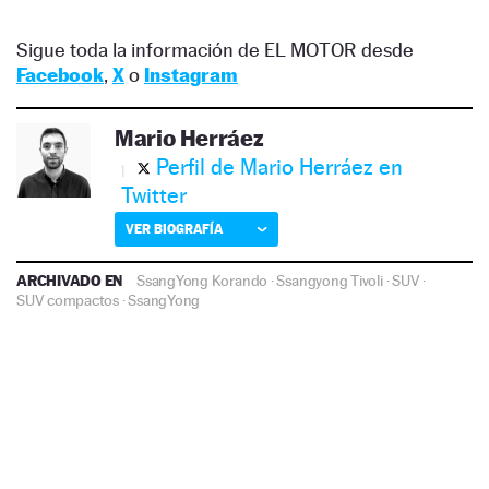
Sigue toda la información de EL MOTOR desde
Facebook
,
X
o
Instagram
Mario Herráez
Perfil de Mario Herráez en
Twitter
VER BIOGRAFÍA
ARCHIVADO EN
SsangYong Korando
·
Ssangyong Tivoli
·
SUV
·
SUV compactos
·
SsangYong