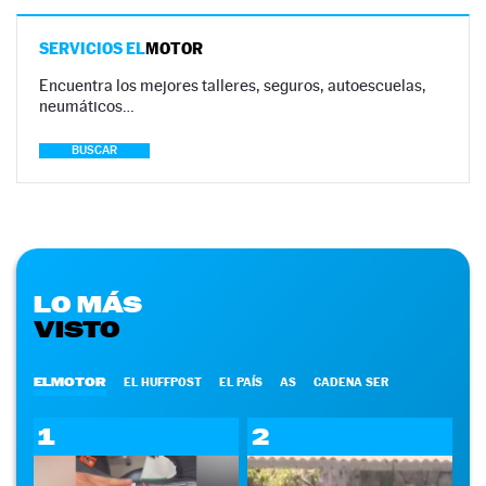
SERVICIOS EL
MOTOR
Encuentra los mejores talleres, seguros, autoescuelas,
neumáticos…
BUSCAR
LO MÁS
VISTO
ELMOTOR
EL HUFFPOST
EL PAÍS
AS
CADENA SER
1
2