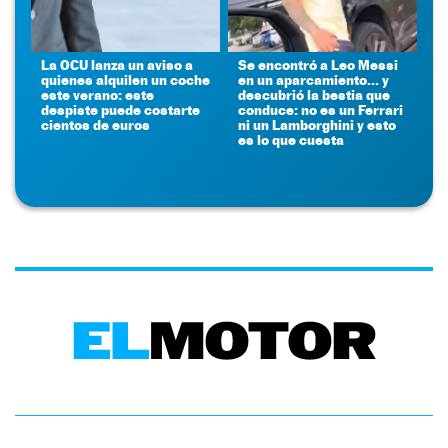
La OCU lanza un aviso a
Se encontró a Leo Messi
quienes alquilen un coche
en un aparcamiento... y
este verano: este
descubrió la bestia que
despiste puede costarte
conduce: no es un Ferrari
cientos de euros
ni un Lamborghini y esto
es lo que cuesta