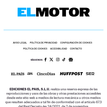
AVISO LEGAL
POLÍTICA DE PRIVACIDAD
CONFIGURACIÓN DE COOKIES
POLÍTICA DE COOKIES
ACCESIBILIDAD
CONTACTO
SÍGUENOS:
EDICIONES EL PAIS, S.L.U.
realiza una reserva expresa de las
reproducciones y usos de las obras y otras prestaciones accesibles
desde este sitio web a medios de lectura mecánica u otros medios
que resulten adecuados a tal fin de conformidad con el artículo 67.3
del Real Decreto-ley 24/2021, de 2 de noviembre.