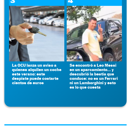
3
4
La OCU lanza un aviso a
Se encontró a Leo Messi
quienes alquilen un coche
en un aparcamiento... y
este verano: este
descubrió la bestia que
despiste puede costarte
conduce: no es un Ferrari
cientos de euros
ni un Lamborghini y esto
es lo que cuesta