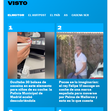
VISTO
ELMOTOR
EL HUFFPOST
EL PAÍS
AS
CADENA SER
1
2
Ocultaba 30 bolsas de
Pocos se lo imaginarían:
cocaína en este elemento
el rey Felipe VI escoge un
para niños de su coche: la
coche de una marca
Policía Municipal de
española para moverse
Madrid acabó
por Palma de Mallorca y
descubriéndola
esto es lo que cuesta