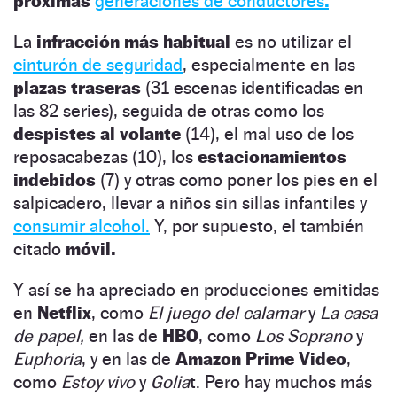
próximas
generaciones de conductores
.
La
infracción más habitual
es no utilizar el
cinturón de seguridad
, especialmente en las
plazas traseras
(31 escenas identificadas en
las 82 series), seguida de otras como los
despistes al volante
(14), el mal uso de los
reposacabezas (10), los
estacionamientos
indebidos
(7) y otras como poner los pies en el
salpicadero, llevar a niños sin sillas infantiles y
consumir alcohol.
Y, por supuesto, el también
citado
móvil.
Y así se ha apreciado en producciones emitidas
en
Netflix
, como
El juego del calamar
y
La casa
de papel,
en las de
HBO
, como
Los Soprano
y
Euphoria
, y en las de
Amazon Prime Video
,
como
Estoy vivo
y
Golia
t. Pero hay muchos más