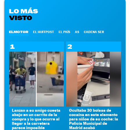
LO MÁS
VISTO
ELMOTOR
EL HUFFPOST
EL PAÍS
AS
CADENA SER
1
2
Lanzan a su amigo cuesta
Ocultaba 30 bolsas de
abajo en un carrito de la
cocaína en este elemento
compra y lo que ocurre al
para niños de su coche: la
llegar a la carretera
Policía Municipal de
parece imposible
Madrid acabó