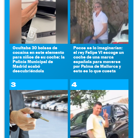
Ocultaba 30 bolsas de
Pocos se lo imaginarían:
cocaína en este elemento
el rey Felipe VI escoge un
para niños de su coche: la
coche de una marca
Policía Municipal de
española para moverse
Madrid acabó
por Palma de Mallorca y
descubriéndola
esto es lo que cuesta
3
4