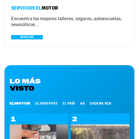
SERVICIOS EL
MOTOR
Encuentra los mejores talleres, seguros, autoescuelas,
neumáticos…
BUSCAR
LO MÁS
VISTO
ELMOTOR
EL HUFFPOST
EL PAÍS
AS
CADENA SER
1
2