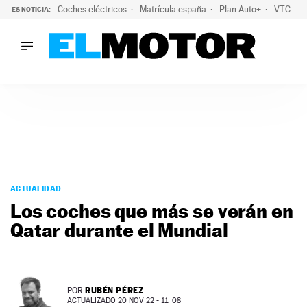
Coches eléctricos
Matrícula españa
Plan Auto+
VTC
ES NOTICIA:
LO ÚLTIMO
La Lista Blanca del Programa Auto+: todos los coches eléct
LO ÚLTIMO
La Lista Blanca del Programa Auto+: todos los coches eléctr
ACTUALIDAD
ELÉCTRICOS
CONDUCIR
PRUEBAS
Saltar
VIRALES
al
ACTUALIDAD
PODCAST
contenido
Los coches que más se verán en
MOTOS
Qatar durante el Mundial
TECNOLOGÍA
SUPERCOCHES
MOTORTV
PREMIOS
RUBÉN PÉREZ
POR
SERVICIOS
ACTUALIZADO 20 NOV 22 - 11: 08