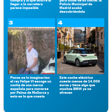
compra y lo que ocurre al
para niños de su coche: la
llegar a la carretera
Policía Municipal de
parece imposible
Madrid acabó
descubriéndola
3
4
Pocos se lo imaginarían:
Este coche eléctrico
el rey Felipe VI escoge un
cuesta menos de 14.000
coche de una marca
euros y tiene algo que
española para moverse
muchos BMW ya no
por Palma de Mallorca y
ofrecen
esto es lo que cuesta