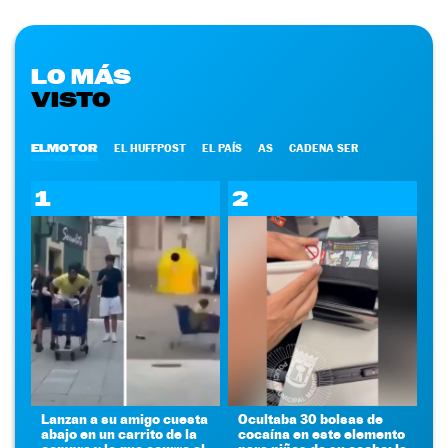
LO MÁS
VISTO
ELMOTOR
EL HUFFPOST
EL PAÍS
AS
CADENA SER
1
2
Lanzan a su amigo cuesta
Ocultaba 30 bolsas de
abajo en un carrito de la
cocaína en este elemento