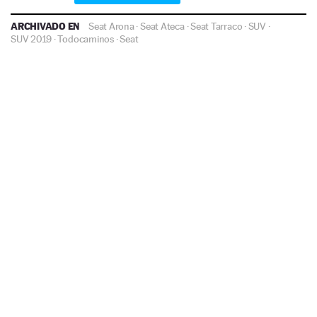
ARCHIVADO EN
Seat Arona
·
Seat Ateca
·
Seat Tarraco
·
SUV
·
SUV 2019
·
Todocaminos
·
Seat