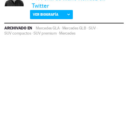
Twitter
VER BIOGRAFÍA
ARCHIVADO EN
Mercedes GLA
·
Mercedes GLB
·
SUV
·
SUV compactos
·
SUV premium
·
Mercedes