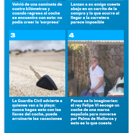
Volvió de una caminata de
Lanzan a su amigo cuesta
cuatro kilómetros y
abajo en un carrito de la
cuando regresa al coche
compra y lo que ocurre al
se encuentra con esto: no
llegar a la carretera
podía creer la 'sorpresa'
parece imposible
3
4
La Guardia Civil advierte a
Pocos se lo imaginarían:
quienes van a la playa:
el rey Felipe VI escoge un
nunca hagas esto con las
coche de una marca
llaves del coche, puede
española para moverse
arruinarte las vacaciones
por Palma de Mallorca y
esto es lo que cuesta