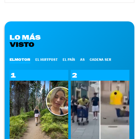
LO MÁS
VISTO
ELMOTOR
EL HUFFPOST
EL PAÍS
AS
CADENA SER
1
2