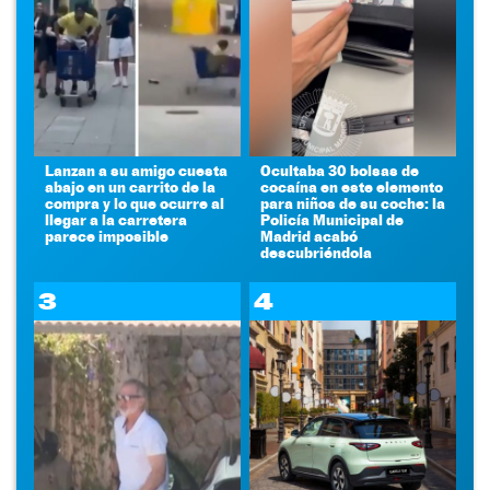
Lanzan a su amigo cuesta
Ocultaba 30 bolsas de
abajo en un carrito de la
cocaína en este elemento
compra y lo que ocurre al
para niños de su coche: la
llegar a la carretera
Policía Municipal de
parece imposible
Madrid acabó
descubriéndola
3
4