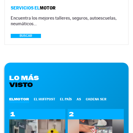
SERVICIOS EL
MOTOR
Encuentra los mejores talleres, seguros, autoescuelas,
neumáticos…
BUSCAR
LO MÁS
VISTO
ELMOTOR
EL HUFFPOST
EL PAÍS
AS
CADENA SER
1
2