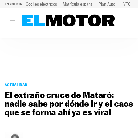
Coches eléctricos
Matrícula españa
Plan Auto+
VTC
ES NOTICIA:
LO ÚLTIMO
La Lista Blanca del Programa Auto+: todos los coches eléct
LO ÚLTIMO
La Lista Blanca del Programa Auto+: todos los coches eléctr
ACTUALIDAD
ELÉCTRICOS
CONDUCIR
PRUEBAS
Saltar
VIRALES
al
ACTUALIDAD
PODCAST
contenido
El extraño cruce de Mataró:
MOTOS
nadie sabe por dónde ir y el caos
TECNOLOGÍA
que se forma ahí ya es viral
SUPERCOCHES
MOTORTV
PREMIOS
SERVICIOS