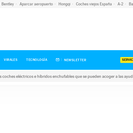
Bentley
Aparcar aeropuerto
Hongqi
Coches viejos España
A-2
Ba
SERVIC
VIRALES
TECNOLOGÍA
NEWSLETTER
s coches eléctricos e híbridos enchufables que se pueden acoger a las ayu
hes eléctricos e híbridos enchufables que se pueden acoger a la