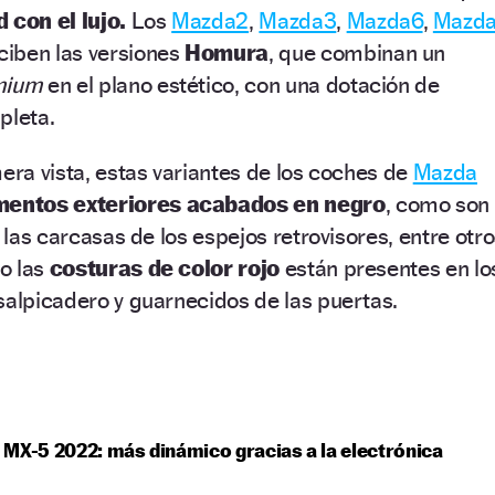
 con el lujo.
Los
Mazda2
,
Mazda3
,
Mazda6
,
Mazd
ciben las versiones
Homura
, que combinan un
mium
en el plano estético, con una dotación de
pleta.
mera vista, estas variantes de los coches de
Mazda
mentos exteriores acabados en negro
, como son
y las carcasas de los espejos retrovisores, entre otr
lo las
costuras de color rojo
están presentes en lo
salpicadero y guarnecidos de las puertas.
MX-5 2022: más dinámico gracias a la electrónica