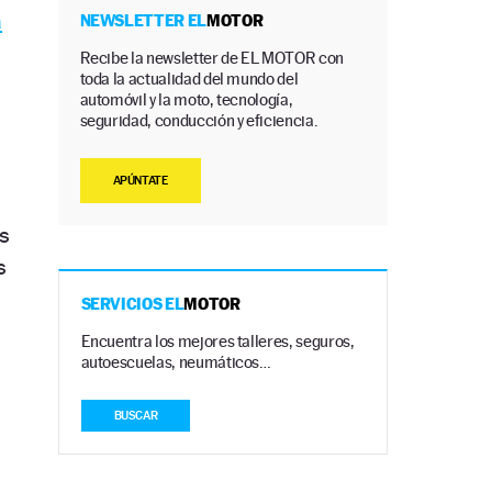
a
NEWSLETTER EL
MOTOR
Recibe la newsletter de EL MOTOR con
toda la actualidad del mundo del
automóvil y la moto, tecnología,
seguridad, conducción y eficiencia.
APÚNTATE
os
s
SERVICIOS EL
MOTOR
Encuentra los mejores talleres, seguros,
autoescuelas, neumáticos…
BUSCAR