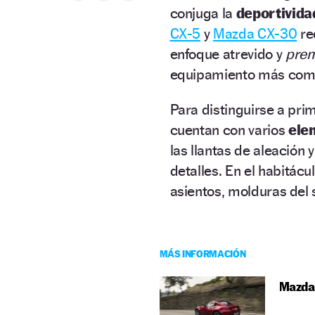
conjuga la
deportividad
CX-5
y
Mazda CX-30
re
enfoque atrevido y
pre
equipamiento más com
Para distinguirse a pri
cuentan con varios
ele
las llantas de aleación 
detalles. En el habitácu
asientos, molduras del 
MÁS INFORMACIÓN
Mazda 