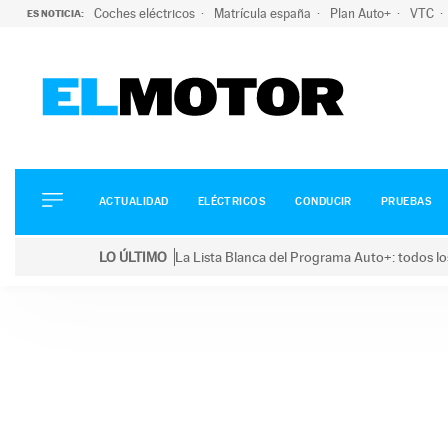
Coches eléctricos
Matrícula españa
Plan Auto+
VTC
ES NOTICIA:
ACTUALIDAD
ELÉCTRICOS
CONDUCIR
ACTUALIDAD
ELÉCTRICOS
CONDUCIR
PRUEBAS
PRUEBAS
Saltar
VIRALES
LO ÚLTIMO
La Lista Blanca del Programa Auto+: todos lo
al
PODCAST
LO ÚLTIMO
La Lista Blanca del Programa Auto+: todos los coc
contenido
MOTOS
TECNOLOGÍA
SUPERCOCHES
MOTORTV
PREMIOS
SERVICIOS