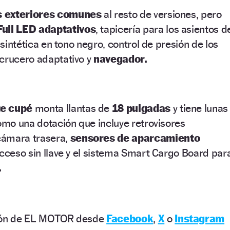
s exteriores comunes
al resto de versiones, pero
Full LED adaptativos
, tapicería para los asientos d
a sintética en tono negro, control de presión de los
 crucero adaptativo y
navegador.
te cupé
monta llantas de
18 pulgadas
y tiene lunas
como una dotación que incluye retrovisores
cámara trasera,
sensores de aparcamiento
acceso sin llave y el sistema Smart Cargo Board par
.
ción de EL MOTOR desde
Facebook
,
X
o
Instagram