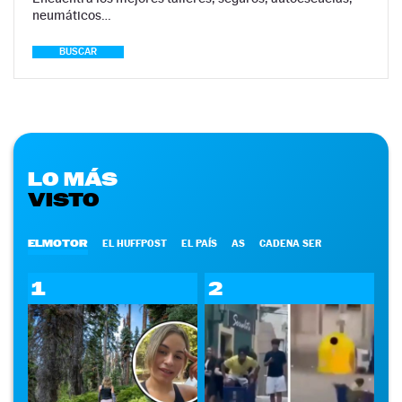
neumáticos…
BUSCAR
LO MÁS
VISTO
ELMOTOR
EL HUFFPOST
EL PAÍS
AS
CADENA SER
1
2