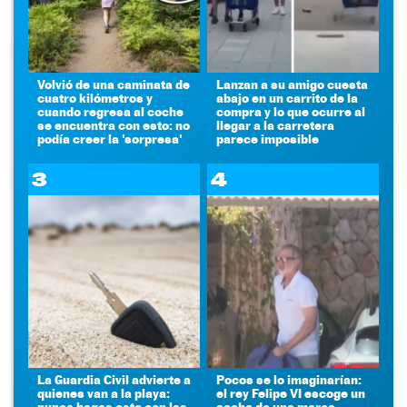
Volvió de una caminata de
Lanzan a su amigo cuesta
cuatro kilómetros y
abajo en un carrito de la
cuando regresa al coche
compra y lo que ocurre al
se encuentra con esto: no
llegar a la carretera
podía creer la 'sorpresa'
parece imposible
3
4
La Guardia Civil advierte a
Pocos se lo imaginarían:
quienes van a la playa:
el rey Felipe VI escoge un
nunca hagas esto con las
coche de una marca