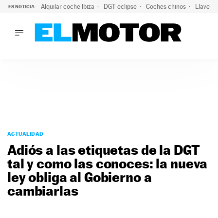
Alquilar coche Ibiza
DGT eclipse
Coches chinos
Llaves 
ES NOTICIA:
LO ÚLTIMO
Hongqi prepara su desembarco en España: SUV eléctricos c
LO ÚLTIMO
Hongqi prepara su desembarco en España: SUV eléctricos c
ACTUALIDAD
ELÉCTRICOS
CONDUCIR
PRUEBAS
Saltar
VIRALES
al
ACTUALIDAD
PODCAST
contenido
Adiós a las etiquetas de la DGT
MOTOS
tal y como las conoces: la nueva
TECNOLOGÍA
ley obliga al Gobierno a
SUPERCOCHES
MOTORTV
cambiarlas
PREMIOS
SERVICIOS