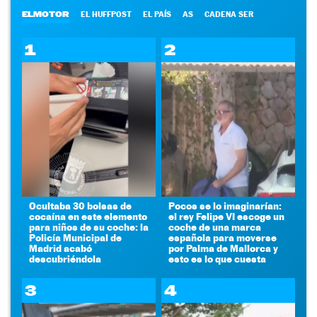
ELMOTOR
EL HUFFPOST
EL PAÍS
AS
CADENA SER
1
2
Ocultaba 30 bolsas de
Pocos se lo imaginarían:
cocaína en este elemento
el rey Felipe VI escoge un
para niños de su coche: la
coche de una marca
Policía Municipal de
española para moverse
Madrid acabó
por Palma de Mallorca y
descubriéndola
esto es lo que cuesta
3
4