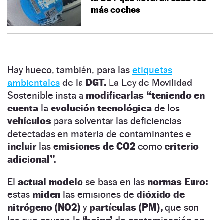
más coches
Hay hueco, también, para las
etiquetas
ambientales
de la
DGT.
La Ley de Movilidad
Sostenible insta a
modificarlas “teniendo en
cuenta
la
evolución tecnológica
de los
vehículos
para solventar las deficiencias
detectadas en materia de contaminantes e
incluir
las
emisiones de CO2
como
criterio
adicional”.
El
actual modelo
se basa en las
normas Euro:
estas
miden
las emisiones de
dióxido de
nitrógeno (NO2)
y
partículas (PM),
que son
las que causan la
‘boina’
de contaminación en