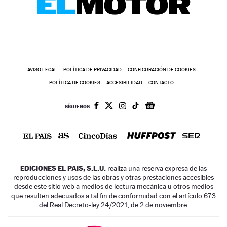
AVISO LEGAL
POLÍTICA DE PRIVACIDAD
CONFIGURACIÓN DE COOKIES
POLÍTICA DE COOKIES
ACCESIBILIDAD
CONTACTO
SÍGUENOS:
EDICIONES EL PAIS, S.L.U.
realiza una reserva expresa de las
reproducciones y usos de las obras y otras prestaciones accesibles
desde este sitio web a medios de lectura mecánica u otros medios
que resulten adecuados a tal fin de conformidad con el artículo 67.3
del Real Decreto-ley 24/2021, de 2 de noviembre.