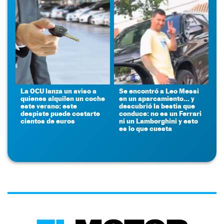
La OCU lanza un aviso a
Se encontró a Leo Messi
quienes alquilen un coche
en un aparcamiento... y
este verano: este
descubrió la bestia que
despiste puede costarte
conduce: no es un Ferrari
cientos de euros
ni un Lamborghini y esto
es lo que cuesta