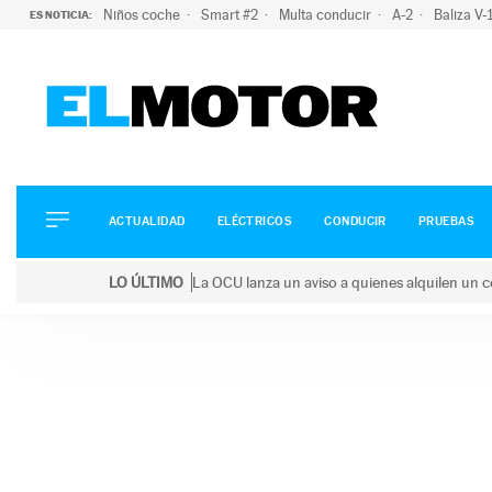
Niños coche
Smart #2
Multa conducir
A-2
Baliza V
ES NOTICIA:
ACTUALIDAD
ELÉCTRICOS
CONDUCIR
ACTUALIDAD
ELÉCTRICOS
CONDUCIR
PRUEBAS
PRUEBAS
Saltar
VIRALES
LO ÚLTIMO
La OCU lanza un aviso a quienes alquilen un c
al
PODCAST
LO ÚLTIMO
La OCU lanza un aviso a quienes alquilen un coche 
contenido
MOTOS
TECNOLOGÍA
SUPERCOCHES
MOTORTV
PREMIOS
SERVICIOS