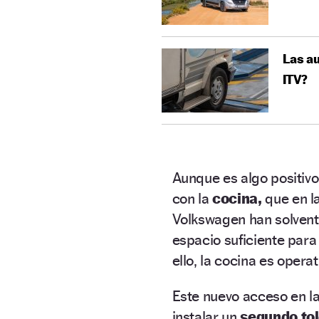
Las au
ITV?
Aunque es algo positivo
con la
cocina,
que en la
Volkswagen han solven
espacio suficiente para
ello, la cocina es oper
Este nuevo acceso en l
instalar un
segundo to