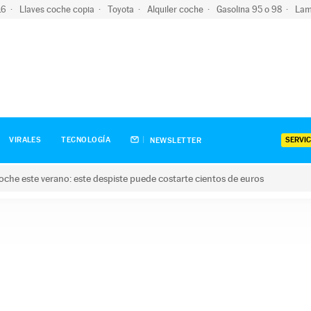
-16
Llaves coche copia
Toyota
Alquiler coche
Gasolina 95 o 98
Lam
SERVIC
VIRALES
TECNOLOGÍA
NEWSLETTER
oche este verano: este despiste puede costarte cientos de euros
este verano: este despiste puede costarte cientos de euros