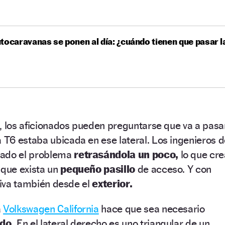
tocaravanas se ponen al día: ¿cuándo tienen que pasar l
, los aficionados pueden preguntarse que va a pasa
 T6 estaba ubicada en ese lateral. Los ingenieros 
tado el problema
retrasándola un poco,
lo que cre
 que exista un
pequeño pasillo
de acceso. Y con
ativa también desde el
exterior.
a
Volkswagen California
hace que sea necesario
ldo.
En el lateral derecho es uno triangular de un