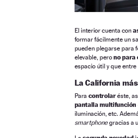
El interior cuenta con
a
formar fácilmente un sal
pueden plegarse para 
elevable, pero
no para
espacio útil y que entre 
La California más
Para
controlar
éste, a
pantalla multifunción
iluminación, etc. Ademá
smartphone
gracias a 
La
segunda novedad
i