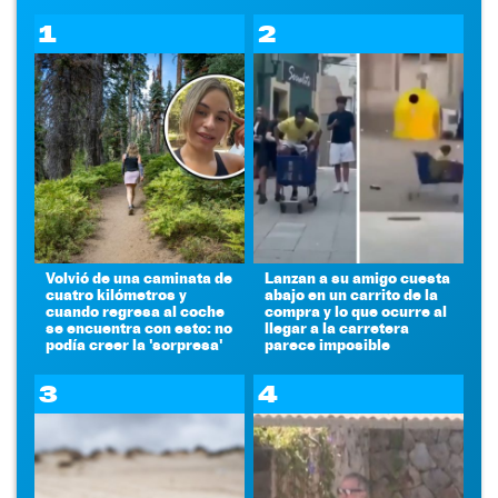
1
2
Volvió de una caminata de
Lanzan a su amigo cuesta
cuatro kilómetros y
abajo en un carrito de la
cuando regresa al coche
compra y lo que ocurre al
se encuentra con esto: no
llegar a la carretera
podía creer la 'sorpresa'
parece imposible
3
4