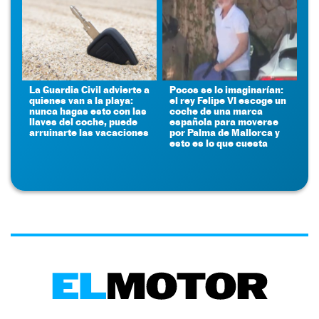
La Guardia Civil advierte a
Pocos se lo imaginarían:
quienes van a la playa:
el rey Felipe VI escoge un
nunca hagas esto con las
coche de una marca
llaves del coche, puede
española para moverse
arruinarte las vacaciones
por Palma de Mallorca y
esto es lo que cuesta