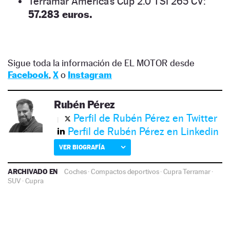
Terramar America’s Cup 2.0 TSI 265 CV:
57.283 euros.
Sigue toda la información de EL MOTOR desde
Facebook
,
X
o
Instagram
Rubén Pérez
Perfil de Rubén Pérez en Twitter
Perfil de Rubén Pérez en Linkedin
VER BIOGRAFÍA
ARCHIVADO EN
Coches
·
Compactos deportivos
·
Cupra Terramar
·
SUV
·
Cupra