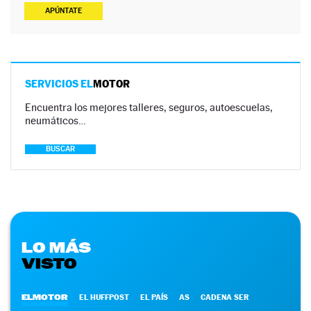
APÚNTATE
SERVICIOS EL
MOTOR
Encuentra los mejores talleres, seguros, autoescuelas,
neumáticos…
BUSCAR
LO MÁS
VISTO
ELMOTOR
EL HUFFPOST
EL PAÍS
AS
CADENA SER