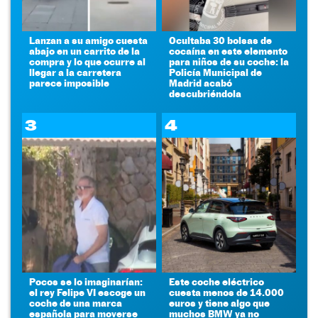
Lanzan a su amigo cuesta
Ocultaba 30 bolsas de
abajo en un carrito de la
cocaína en este elemento
compra y lo que ocurre al
para niños de su coche: la
llegar a la carretera
Policía Municipal de
parece imposible
Madrid acabó
descubriéndola
3
4
Pocos se lo imaginarían:
Este coche eléctrico
el rey Felipe VI escoge un
cuesta menos de 14.000
coche de una marca
euros y tiene algo que
española para moverse
muchos BMW ya no