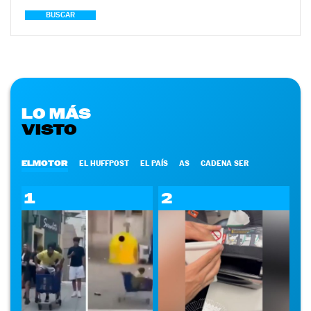
BUSCAR
LO MÁS
VISTO
ELMOTOR
EL HUFFPOST
EL PAÍS
AS
CADENA SER
1
2