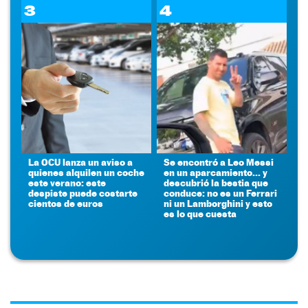
3
4
La OCU lanza un aviso a
Se encontró a Leo Messi
quienes alquilen un coche
en un aparcamiento... y
este verano: este
descubrió la bestia que
despiste puede costarte
conduce: no es un Ferrari
cientos de euros
ni un Lamborghini y esto
es lo que cuesta