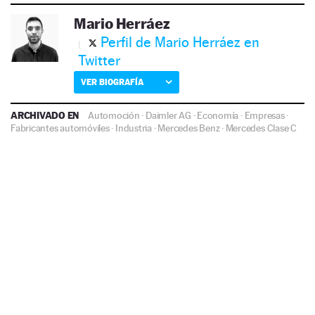
Mario Herráez
Perfil de Mario Herráez en
Twitter
VER BIOGRAFÍA
ARCHIVADO EN
Automoción
·
Daimler AG
·
Economía
·
Empresas
·
Fabricantes automóviles
·
Industria
·
Mercedes Benz
·
Mercedes Clase C