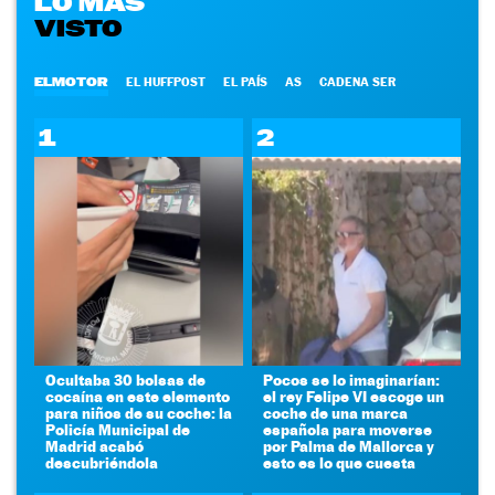
LO MÁS
VISTO
ELMOTOR
EL HUFFPOST
EL PAÍS
AS
CADENA SER
1
2
Ocultaba 30 bolsas de
Pocos se lo imaginarían:
cocaína en este elemento
el rey Felipe VI escoge un
para niños de su coche: la
coche de una marca
Policía Municipal de
española para moverse
Madrid acabó
por Palma de Mallorca y
descubriéndola
esto es lo que cuesta