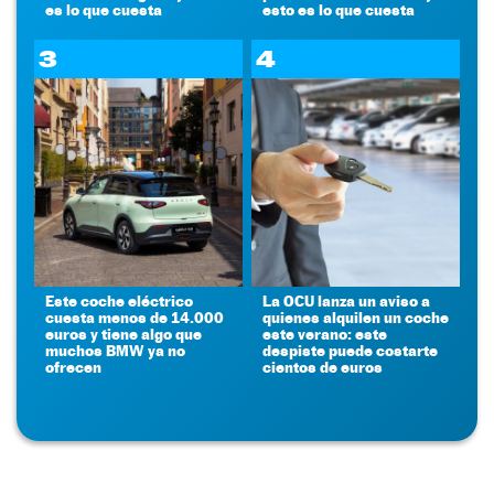
es lo que cuesta
esto es lo que cuesta
3
4
Este coche eléctrico
La OCU lanza un aviso a
cuesta menos de 14.000
quienes alquilen un coche
euros y tiene algo que
este verano: este
muchos BMW ya no
despiste puede costarte
ofrecen
cientos de euros