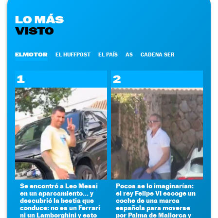
LO MÁS
VISTO
ELMOTOR
EL HUFFPOST
EL PAÍS
AS
CADENA SER
1
2
Se encontró a Leo Messi
Pocos se lo imaginarían:
en un aparcamiento... y
el rey Felipe VI escoge un
descubrió la bestia que
coche de una marca
conduce: no es un Ferrari
española para moverse
ni un Lamborghini y esto
por Palma de Mallorca y