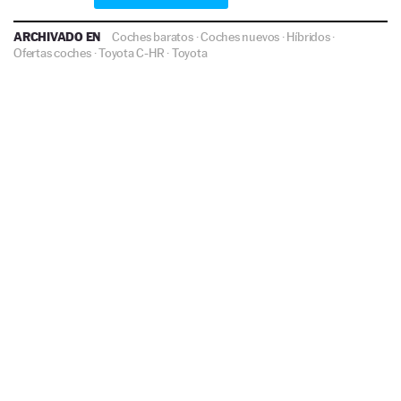
ARCHIVADO EN
Coches baratos
·
Coches nuevos
·
Híbridos
·
Ofertas coches
·
Toyota C-HR
·
Toyota