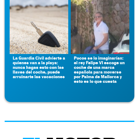
La Guardia Civil advierte a
Pocos se lo imaginarían:
quienes van a la playa:
el rey Felipe VI escoge un
nunca hagas esto con las
coche de una marca
llaves del coche, puede
española para moverse
arruinarte las vacaciones
por Palma de Mallorca y
esto es lo que cuesta