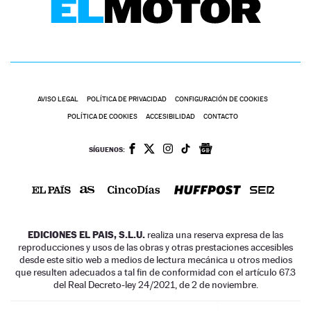
AVISO LEGAL
POLÍTICA DE PRIVACIDAD
CONFIGURACIÓN DE COOKIES
POLÍTICA DE COOKIES
ACCESIBILIDAD
CONTACTO
SÍGUENOS:
EDICIONES EL PAIS, S.L.U.
realiza una reserva expresa de las
reproducciones y usos de las obras y otras prestaciones accesibles
desde este sitio web a medios de lectura mecánica u otros medios
que resulten adecuados a tal fin de conformidad con el artículo 67.3
del Real Decreto-ley 24/2021, de 2 de noviembre.