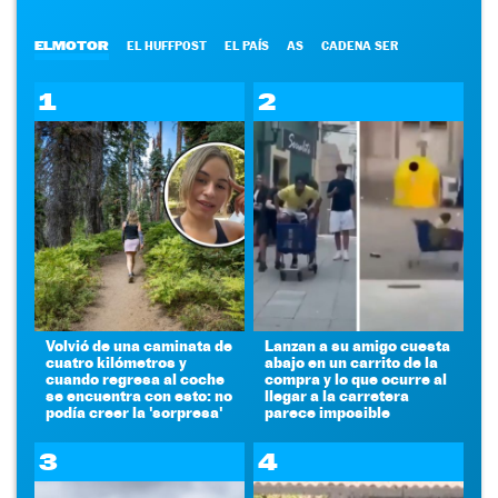
ELMOTOR
EL HUFFPOST
EL PAÍS
AS
CADENA SER
1
2
Volvió de una caminata de
Lanzan a su amigo cuesta
cuatro kilómetros y
abajo en un carrito de la
cuando regresa al coche
compra y lo que ocurre al
se encuentra con esto: no
llegar a la carretera
podía creer la 'sorpresa'
parece imposible
3
4