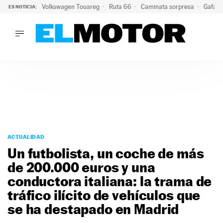
Volkswagen Touareg
Ruta 66
Caminata sorpresa
Gafas 
ES NOTICIA:
LO ÚLTIMO
Ni se te ocurra usar las gafas del eclipse al volante: el moti
LO ÚLTIMO
Ni se te ocurra usar las gafas del eclipse al volante: el motiv
ACTUALIDAD
ELÉCTRICOS
CONDUCIR
PRUEBAS
Saltar
VIRALES
al
ACTUALIDAD
PODCAST
contenido
Un futbolista, un coche de más
MOTOS
de 200.000 euros y una
TECNOLOGÍA
conductora italiana: la trama de
SUPERCOCHES
MOTORTV
tráfico ilícito de vehículos que
PREMIOS
se ha destapado en Madrid
SERVICIOS