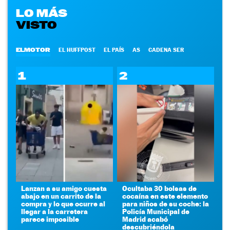
LO MÁS
VISTO
ELMOTOR
EL HUFFPOST
EL PAÍS
AS
CADENA SER
1
2
Lanzan a su amigo cuesta
Ocultaba 30 bolsas de
abajo en un carrito de la
cocaína en este elemento
compra y lo que ocurre al
para niños de su coche: la
llegar a la carretera
Policía Municipal de
parece imposible
Madrid acabó
descubriéndola