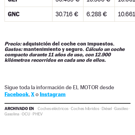
GNC
30.716 €
6.288 €
10.66
Precio:
adquisición del coche con impuestos.
Gastos:
mantenimiento y seguro.
Cálculo un coche
compacto durante 11 años de uso, con 12.900
kilómetros recorridos en cada uno de ellos.
Sigue toda la información de EL MOTOR desde
Facebook
,
X
o
Instagram
ARCHIVADO EN
Coches eléctricos
·
Coches híbridos
·
Diésel
·
Gasóleo
·
Gasolina
·
OCU
·
PHEV