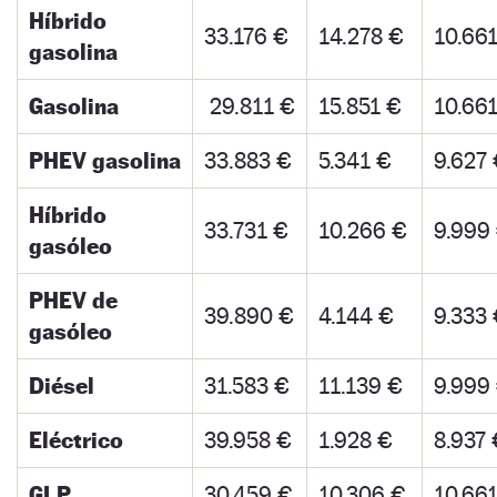
Híbrido
33.176 €
14.278 €
10.66
gasolina
Gasolina
29.811 €
15.851 €
10.66
PHEV gasolina
33.883 €
5.341 €
9.627
Híbrido
33.731 €
10.266 €
9.999
gasóleo
PHEV de
39.890 €
4.144 €
9.333
gasóleo
Diésel
31.583 €
11.139 €
9.999
Eléctrico
39.958 €
1.928 €
8.937 
GLP
30.459 €
10.306 €
10.66