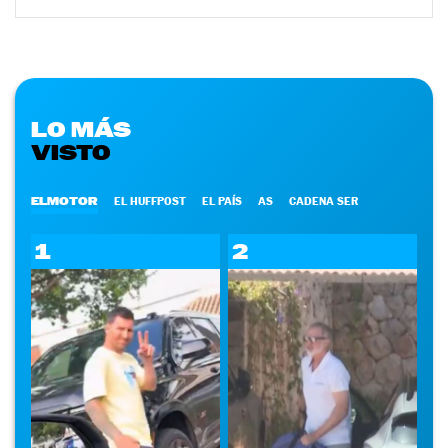
LO MÁS
VISTO
ELMOTOR
EL HUFFPOST
EL PAÍS
AS
CADENA SER
1
2