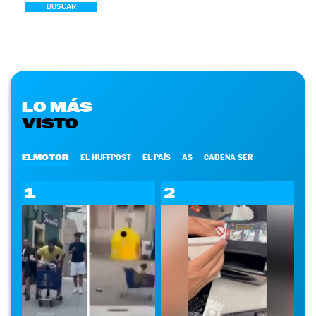
BUSCAR
LO MÁS
VISTO
ELMOTOR
EL HUFFPOST
EL PAÍS
AS
CADENA SER
1
2