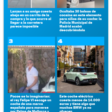
Lanzan a su amigo cuesta
Ocultaba 30 bolsas de
abajo en un carrito de la
cocaína en este elemento
compra y lo que ocurre al
para niños de su coche: la
llegar a la carretera
Policía Municipal de
parece imposible
Madrid acabó
descubriéndola
3
4
Pocos se lo imaginarían:
Este coche eléctrico
el rey Felipe VI escoge un
cuesta menos de 14.000
coche de una marca
euros y tiene algo que
española para moverse
muchos BMW ya no
por Palma de Mallorca y
ofrecen