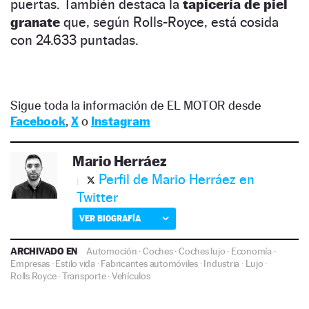
puertas. También destaca la
tapicería de piel
granate
que, según Rolls-Royce, está cosida
con 24.633 puntadas.
Sigue toda la información de EL MOTOR desde
Facebook
,
X
o
Instagram
Mario Herráez
Perfil de Mario Herráez en
Twitter
VER BIOGRAFÍA
ARCHIVADO EN
Automoción
·
Coches
·
Coches lujo
·
Economía
·
Empresas
·
Estilo vida
·
Fabricantes automóviles
·
Industria
·
Lujo
·
Rolls Royce
·
Transporte
·
Vehículos