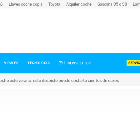
-16
Llaves coche copia
Toyota
Alquiler coche
Gasolina 95 o 98
Lam
SERVIC
VIRALES
TECNOLOGÍA
NEWSLETTER
oche este verano: este despiste puede costarte cientos de euros
este verano: este despiste puede costarte cientos de euros