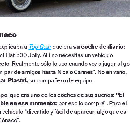
ónaco
explicaba a
Top Gear
que era
su coche de diario:
Fiat 500 Jolly. Allí no necesitas un vehículo
ecto. Realmente sólo lo uso cuando voy a jugar al gol
 un par de amigos hasta Niza o Cannes”. No en vano,
r Piastri,
su compañero de equipo.
mpo, que era uno de los coches de sus sueños:
“El
uible en ese momento:
por eso lo compré”. Para el
ehículo “divertido y fácil de aparcar; algo que es
 Mónaco”.