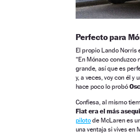
Perfecto para M
El propio Lando Norris 
“En Mónaco conduzco mi 
grande, así que es perf
y, a veces, voy con él y
hace poco lo probó
Osca
Confiesa, al mismo tie
Fiat era el más aseq
piloto
de McLaren es un v
una ventaja si vives en