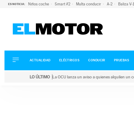
Niños coche
Smart #2
Multa conducir
A-2
Baliza V
ES NOTICIA:
ACTUALIDAD
ELÉCTRICOS
CONDUCIR
ACTUALIDAD
ELÉCTRICOS
CONDUCIR
PRUEBAS
PRUEBAS
Saltar
VIRALES
LO ÚLTIMO
La OCU lanza un aviso a quienes alquilen un c
al
PODCAST
LO ÚLTIMO
La OCU lanza un aviso a quienes alquilen un coche 
contenido
MOTOS
TECNOLOGÍA
SUPERCOCHES
MOTORTV
PREMIOS
SERVICIOS