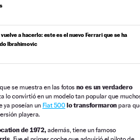
s
 vuelve a hacerlo: este es el nuevo Ferrari que se ha
do Ibrahimovic
 que se muestra en las fotos
no es un verdadero
za lo convirtió en un modelo tan popular que mucho
e ya poseían un
Fiat 500
lo transformaron
para qu
ersión playera.
ocation de 1972,
además, tiene un famoso
ris.
Fue el primer coche que adquirió el piloto de