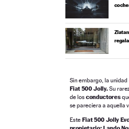
coche
Zlatan
regala
Sin embargo, la unidad
Fiat 500 Jolly.
Su rare
de los
conductores
qu
se pareciera a aquella v
Este
Fiat 500 Jolly Ev
propietario: Lando Nor