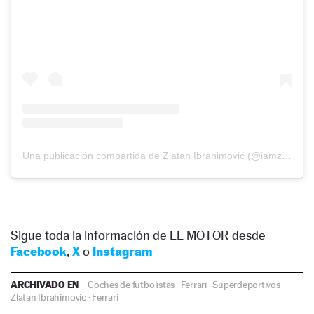
Una publicación compartida de Zlatan Ibrahimović (@iamzlatanibrahimovic)
Sigue toda la información de EL MOTOR desde
Facebook
,
X
o
Instagram
ARCHIVADO EN
Coches de futbolistas
·
Ferrari
·
Superdeportivos
·
Zlatan Ibrahimovic
·
Ferrari