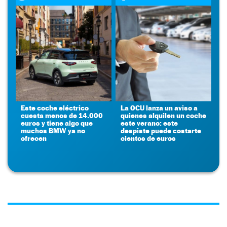
Este coche eléctrico
La OCU lanza un aviso a
cuesta menos de 14.000
quienes alquilen un coche
euros y tiene algo que
este verano: este
muchos BMW ya no
despiste puede costarte
ofrecen
cientos de euros