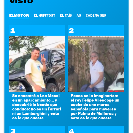
VISTO
ELMOTOR
EL HUFFPOST
EL PAÍS
AS
CADENA SER
1
2
Se encontró a Leo Messi
Pocos se lo imaginarían:
en un aparcamiento... y
el rey Felipe VI escoge un
descubrió la bestia que
coche de una marca
conduce: no es un Ferrari
española para moverse
ni un Lamborghini y esto
por Palma de Mallorca y
es lo que cuesta
esto es lo que cuesta
3
4