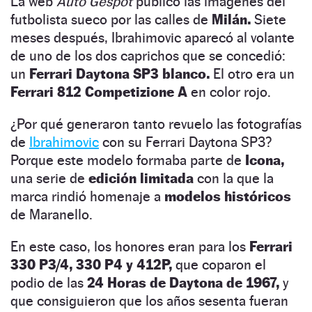
La web
Auto Gespot
publicó las imágenes del
futbolista sueco por las calles de
Milán.
Siete
meses después, Ibrahimovic aparecó al volante
de uno de los dos caprichos que se concedió:
un
Ferrari Daytona SP3 blanco.
El otro era un
Ferrari 812 Competizione A
en color rojo.
¿Por qué generaron tanto revuelo las fotografías
de
Ibrahimovic
con su Ferrari Daytona SP3?
Porque este modelo formaba parte de
Icona,
una serie de
edición limitada
con la que la
marca rindió homenaje a
modelos históricos
de Maranello.
En este caso, los honores eran para los
Ferrari
330 P3/4, 330 P4 y 412P,
que coparon el
podio de las
24 Horas de Daytona de 1967,
y
que consiguieron que los años sesenta fueran