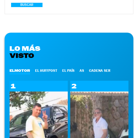
BUSCAR
LO MÁS
VISTO
ELMOTOR
EL HUFFPOST
EL PAÍS
AS
CADENA SER
1
2