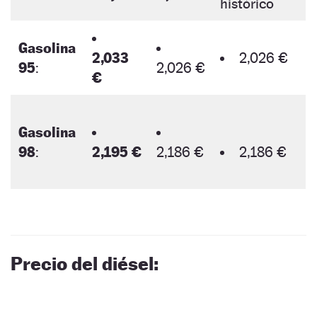
histórico
Gasolina
2,033
2,026 €
95
:
2,026 €
€
Gasolina
98
:
2,195 €
2,186 €
2,186 €
Precio del diésel: