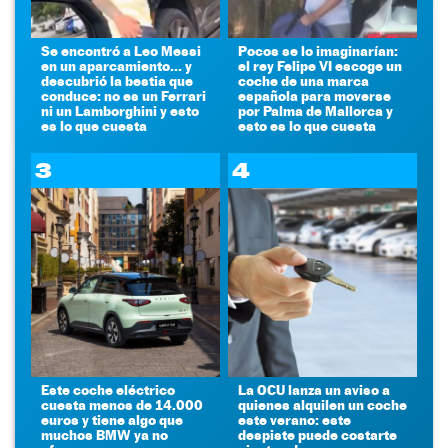
Se encontró a Leo Messi
Pocos se lo imaginarían:
en un aparcamiento... y
el rey Felipe VI escoge un
descubrió la bestia que
coche de una marca
conduce: no es un Ferrari
española para moverse
ni un Lamborghini y esto
por Palma de Mallorca y
es lo que cuesta
esto es lo que cuesta
3
4
Este coche eléctrico
La OCU lanza un aviso a
cuesta menos de 14.000
quienes alquilen un coche
euros y tiene algo que
este verano: este
muchos BMW ya no
despiste puede costarte