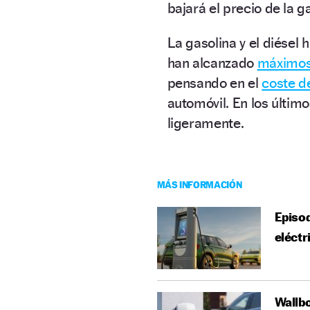
bajará el precio de la g
La gasolina y el diésel
han alcanzado
máximos 
pensando en el
coste d
automóvil. En los últim
ligeramente.
MÁS INFORMACIÓN
Episod
eléctr
Wallbo