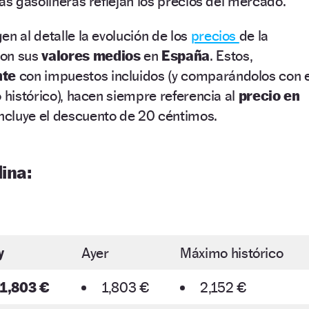
las gasolineras reflejan los precios del mercado.
en al detalle la evolución de los
precios
de la
con sus
valores medios
en
España
. Estos,
nte
con impuestos incluidos (y comparándolos con e
o histórico), hacen siempre referencia al
precio en
incluye el descuento de 20 céntimos.
ina:
y
Ayer
Máximo histórico
1,803 €
1,803 €
2,152 €