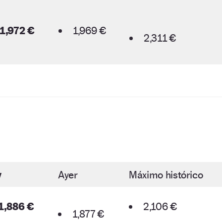
1,972 €
1,969 €
2,311 €
y
Ayer
Máximo histórico
1,886 €
2,106 €
1,877 €