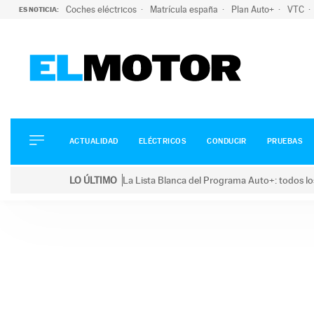
Coches eléctricos
Matrícula españa
Plan Auto+
VTC
ES NOTICIA:
ACTUALIDAD
ELÉCTRICOS
CONDUCIR
ACTUALIDAD
ELÉCTRICOS
CONDUCIR
PRUEBAS
PRUEBAS
Saltar
VIRALES
LO ÚLTIMO
La Lista Blanca del Programa Auto+: todos lo
al
PODCAST
LO ÚLTIMO
La Lista Blanca del Programa Auto+: todos los coc
contenido
MOTOS
TECNOLOGÍA
SUPERCOCHES
MOTORTV
PREMIOS
SERVICIOS