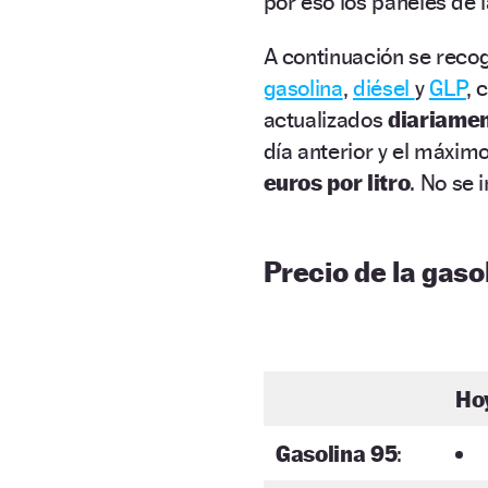
por eso los paneles de 
A continuación se recog
gasolina
,
diésel
y
GLP
, 
actualizados
diariame
día anterior y el máxim
euros por litro
. No se 
Precio de la gasol
Ho
Gasolina 95
: