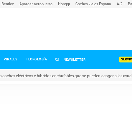
Bentley
Aparcar aeropuerto
Hongqi
Coches viejos España
A-2
Ba
SERVIC
VIRALES
TECNOLOGÍA
NEWSLETTER
s coches eléctricos e híbridos enchufables que se pueden acoger a las ayu
hes eléctricos e híbridos enchufables que se pueden acoger a la