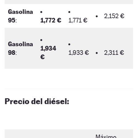
Gasolina
2,152 €
95
:
1,772 €
1,771 €
Gasolina
1,934
98
:
1,933 €
2,311 €
€
Precio del diésel:
Máximo