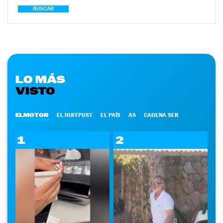
BUSCAR
LO MÁS
VISTO
ELMOTOR
EL HUFFPOST
EL PAÍS
AS
CADENA SER
1
2