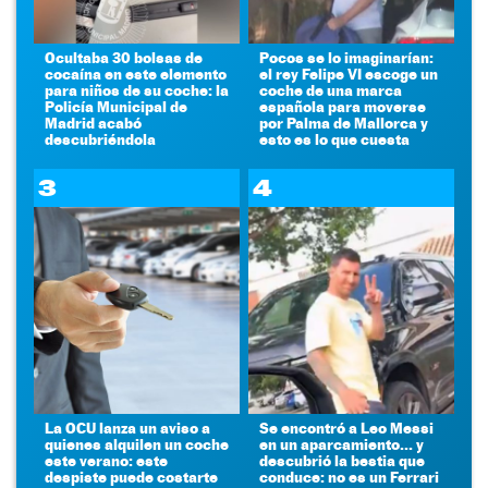
Ocultaba 30 bolsas de
Pocos se lo imaginarían:
cocaína en este elemento
el rey Felipe VI escoge un
para niños de su coche: la
coche de una marca
Policía Municipal de
española para moverse
Madrid acabó
por Palma de Mallorca y
descubriéndola
esto es lo que cuesta
3
4
La OCU lanza un aviso a
Se encontró a Leo Messi
quienes alquilen un coche
en un aparcamiento... y
este verano: este
descubrió la bestia que
despiste puede costarte
conduce: no es un Ferrari