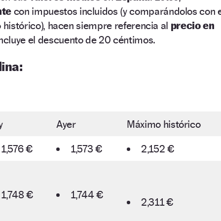
nte
con impuestos incluidos (y comparándolos con e
o histórico), hacen siempre referencia al
precio en
incluye el descuento de 20 céntimos.
ina:
y
Ayer
Máximo histórico
1,576 €
1,573 €
2,152 €
1,748 €
1,744 €
2,311 €