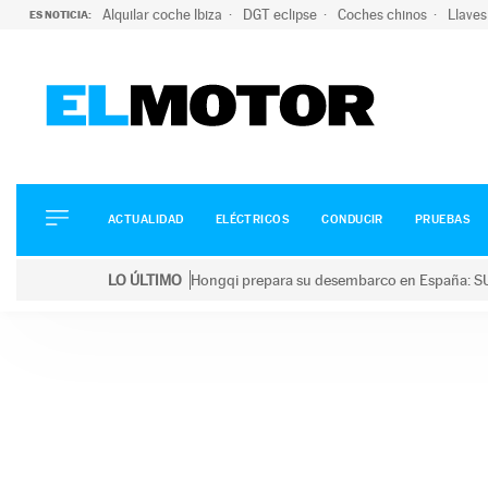
Alquilar coche Ibiza
DGT eclipse
Coches chinos
Llaves
ES NOTICIA:
ACTUALIDAD
ELÉCTRICOS
CONDUCIR
ACTUALIDAD
ELÉCTRICOS
CONDUCIR
PRUEBAS
PRUEBAS
Saltar
VIRALES
LO ÚLTIMO
Hongqi prepara su desembarco en España: SU
al
PODCAST
LO ÚLTIMO
Hongqi prepara su desembarco en España: SUV eléc
contenido
MOTOS
TECNOLOGÍA
SUPERCOCHES
MOTORTV
PREMIOS
SERVICIOS