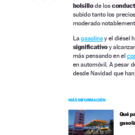
bolsillo
de los
conduct
subido tanto los precio
moderado notablemente,
La
gasolina
y el diésel
significativo
y alcanza
más pensando en el
cos
en automóvil. A pesar d
desde Navidad que han 
MÁS INFORMACIÓN
Qué pa
gasoli