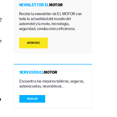
NEWSLETTER EL
MOTOR
Recibe la newsletter de EL MOTOR con
toda la actualidad del mundo del
?
automóvil y la moto, tecnología,
seguridad, conducción y eficiencia.
n
APÚNTATE
,
SERVICIOS EL
MOTOR
Encuentra los mejores talleres, seguros,
autoescuelas, neumáticos…
a
BUSCAR