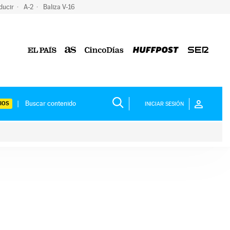
ducir
A-2
Baliza V-16
IOS
INICIAR SESIÓN
ium