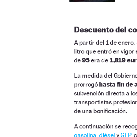
Descuento del c
A partir del 1 de ener
litro que entró en vigor 
de
95
era de
1,819 eur
La
medida del Gobiern
prorrogó
hasta fin de 
subvención directa a lo
transportistas profesio
de una bonificación.
A continuación se recog
gasolina
,
diésel
y
GLP
, 