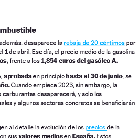
ombustible
o, además, desaparece la
rebaja de 20 céntimos
por
el 1 de abril. Ese día, el precio medio de la gasolina
os,
frente a los
1,854 euros del gasóleo A.
o,
aprobada
en principio
hasta el 30 de junio
, se
año.
Cuando empiece 2023, sin embargo, la
s carburantes desaparecerá, y solo los
nales y algunos sectores concretos se beneficiarán
en al detalle la evolución de los
precios
de la
con sus
valores medios
en
España
. Estos,