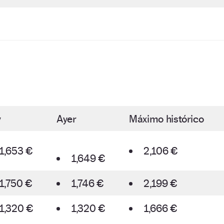
y
Ayer
Máximo histórico
1,653 €
2,106 €
1,649 €
1,750 €
1,746 €
2,199 €
1,320 €
1,320 €
1,666 €