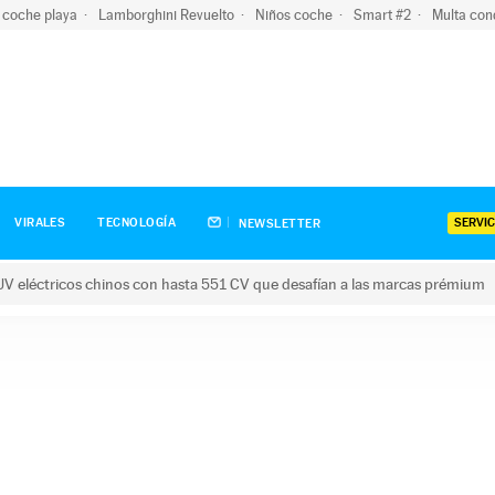
 coche playa
Lamborghini Revuelto
Niños coche
Smart #2
Multa con
SERVIC
VIRALES
TECNOLOGÍA
NEWSLETTER
V eléctricos chinos con hasta 551 CV que desafían a las marcas prémium
tricos chinos con hasta 551 CV que desafían a las marcas prém