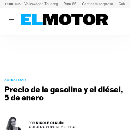
Volkswagen Touareg
Ruta 66
Caminata sorpresa
Gafas 
ES NOTICIA:
LO ÚLTIMO
Ni se te ocurra usar las gafas del eclipse al volante: el moti
LO ÚLTIMO
Ni se te ocurra usar las gafas del eclipse al volante: el motiv
ACTUALIDAD
ELÉCTRICOS
CONDUCIR
PRUEBAS
Saltar
VIRALES
al
ACTUALIDAD
PODCAST
contenido
Precio de la gasolina y el diésel,
MOTOS
5 de enero
TECNOLOGÍA
SUPERCOCHES
MOTORTV
PREMIOS
NICOLE OLGUÍN
POR
SERVICIOS
ACTUALIZADO 09 ENE 23 - 10: 40