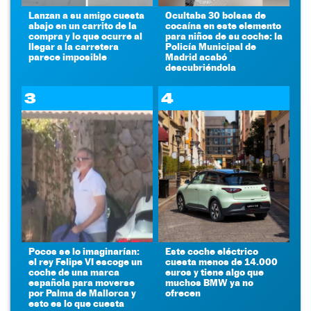
Lanzan a su amigo cuesta
Ocultaba 30 bolsas de
abajo en un carrito de la
cocaína en este elemento
compra y lo que ocurre al
para niños de su coche: la
llegar a la carretera
Policía Municipal de
parece imposible
Madrid acabó
descubriéndola
3
4
Pocos se lo imaginarían:
Este coche eléctrico
el rey Felipe VI escoge un
cuesta menos de 14.000
coche de una marca
euros y tiene algo que
española para moverse
muchos BMW ya no
por Palma de Mallorca y
ofrecen
esto es lo que cuesta