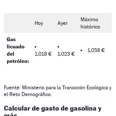
Máximo
Hoy
Ayer
histórico
Gas
licuado
1,058 €
del
1,018 €
1,023 €
petróleo:
Fuente: Ministerio para la Transición Ecológica y
el Reto Demográfico.
Calcular de gasto de gasolina y
más