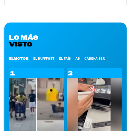
LO MÁS
VISTO
ELMOTOR
EL HUFFPOST
EL PAÍS
AS
CADENA SER
1
2