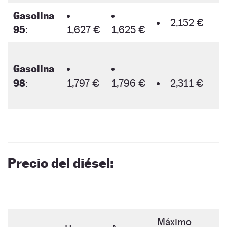
Gasolina
2,152 €
95
:
1,627 €
1,625 €
Gasolina
98
:
1,797 €
1,796 €
2,311 €
Precio del diésel:
Máximo