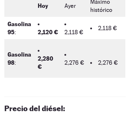
Máximo
Hoy
Ayer
histórico
Gasolina
2,118 €
95
:
2,120 €
2,118 €
Gasolina
2,280
98
:
2,276 €
2,276 €
€
Precio del diésel: