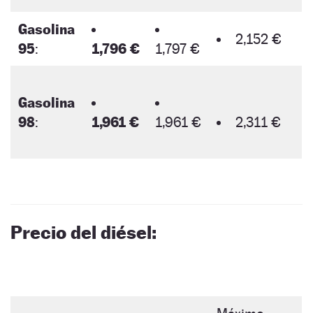
Gasolina
2,152 €
95
:
1,796 €
1,797 €
Gasolina
98
:
1,961 €
1,961 €
2,311 €
Precio del diésel: