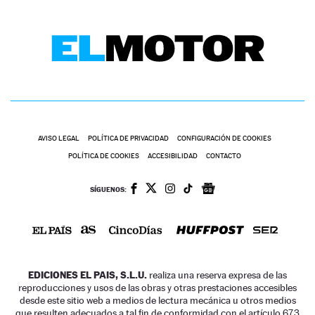
AVISO LEGAL
POLÍTICA DE PRIVACIDAD
CONFIGURACIÓN DE COOKIES
POLÍTICA DE COOKIES
ACCESIBILIDAD
CONTACTO
SÍGUENOS:
EDICIONES EL PAIS, S.L.U.
realiza una reserva expresa de las
reproducciones y usos de las obras y otras prestaciones accesibles
desde este sitio web a medios de lectura mecánica u otros medios
que resulten adecuados a tal fin de conformidad con el artículo 67.3