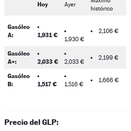
Máximo
Hoy
Ayer
histórico
Gasóleo
2,106 €
A:
1,931 €
1,930 €
Gasóleo
2,199 €
A+:
2,033 €
2,033 €
Gasóleo
1,666 €
B:
1,517 €
1,516 €
Precio del GLP: