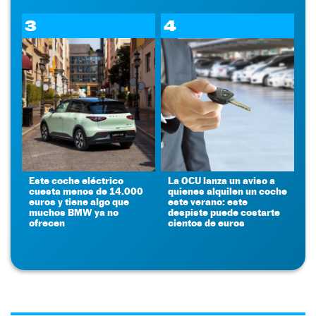
3
4
Este coche eléctrico
La OCU lanza un aviso a
cuesta menos de 14.000
quienes alquilen un coche
euros y tiene algo que
este verano: este
muchos BMW ya no
despiste puede costarte
ofrecen
cientos de euros