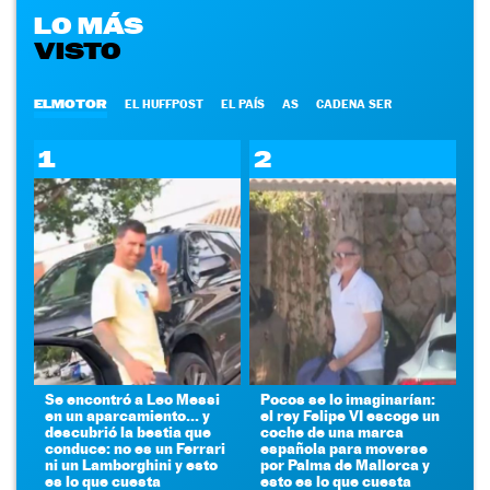
LO MÁS
VISTO
ELMOTOR
EL HUFFPOST
EL PAÍS
AS
CADENA SER
1
2
Se encontró a Leo Messi
Pocos se lo imaginarían:
en un aparcamiento... y
el rey Felipe VI escoge un
descubrió la bestia que
coche de una marca
conduce: no es un Ferrari
española para moverse
ni un Lamborghini y esto
por Palma de Mallorca y
es lo que cuesta
esto es lo que cuesta