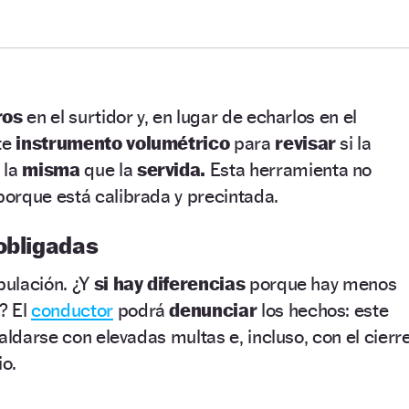
tros
en el surtidor y, en lugar de echarlos en el
ste
instrumento volumétrico
para
revisar
si la
 la
misma
que la
servida.
Esta herramienta no
orque está calibrada y precintada.
obligadas
pulación. ¿Y
si hay diferencias
porque hay menos
? El
conductor
podrá
denunciar
los hechos: este
aldarse con elevadas multas e, incluso, con el cierr
io.