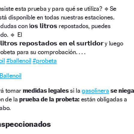
siste esta prueba y para qué se utiliza? 🔹Se
y está disponible en todas nuestras estaciones.
udas con l𝗼𝘀 𝗹𝗶𝘁𝗿𝗼𝘀 repostados, puedes
do. 🔹 El
𝗶𝘁𝗿𝗼𝘀 𝗿𝗲𝗽𝗼𝘀𝘁𝗮𝗱𝗼𝘀 𝗲𝗻 𝗲𝗹 𝘀𝘂𝗿𝘁𝗶𝗱𝗼𝗿 y luego
robeta para su comprobación. . . .
il
#ballenoil
#probeta
Ballenoil
rá tomar
medidas legales
si la
gasolinera
se nieg
ón de la
prueba de la probeta:
están obligadas a
cabo.
nspeccionados