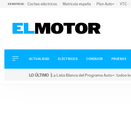
Coches eléctricos
Matrícula españa
Plan Auto+
VTC
ES NOTICIA:
ACTUALIDAD
ELÉCTRICOS
CONDUCIR
ACTUALIDAD
ELÉCTRICOS
CONDUCIR
PRUEBAS
PRUEBAS
Saltar
VIRALES
LO ÚLTIMO
La Lista Blanca del Programa Auto+: todos lo
al
PODCAST
LO ÚLTIMO
La Lista Blanca del Programa Auto+: todos los coc
contenido
MOTOS
TECNOLOGÍA
SUPERCOCHES
MOTORTV
PREMIOS
SERVICIOS