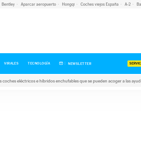
Bentley
Aparcar aeropuerto
Hongqi
Coches viejos España
A-2
Ba
SERVIC
VIRALES
TECNOLOGÍA
NEWSLETTER
s coches eléctricos e híbridos enchufables que se pueden acoger a las ayu
hes eléctricos e híbridos enchufables que se pueden acoger a la