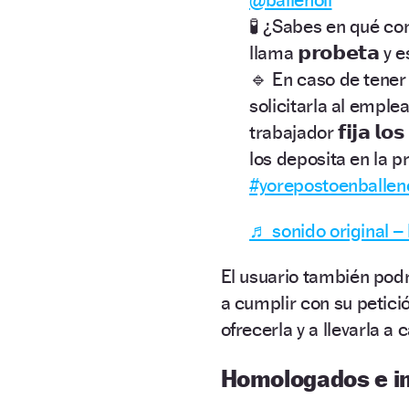
🧪 ¿Sabes en qué con
llama 𝗽𝗿𝗼𝗯𝗲𝘁𝗮 
🔹 En caso de tener d
solicitarla al emplea
trabajador 𝗳𝗶𝗷𝗮 𝗹𝗼𝘀 
los deposita en la p
#yorepostoenballeno
♬ sonido original – 
El usuario también pod
a cumplir con su petici
ofrecerla y a llevarla a 
Homologados e i