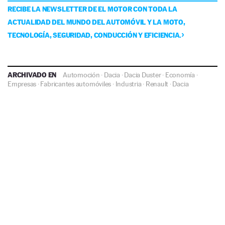
RECIBE LA NEWSLETTER DE EL MOTOR CON TODA LA
ACTUALIDAD DEL MUNDO DEL AUTOMÓVIL Y LA MOTO,
TECNOLOGÍA, SEGURIDAD, CONDUCCIÓN Y EFICIENCIA.
ARCHIVADO EN
Automoción
·
Dacia
·
Dacia Duster
·
Economía
·
Empresas
·
Fabricantes automóviles
·
Industria
·
Renault
·
Dacia