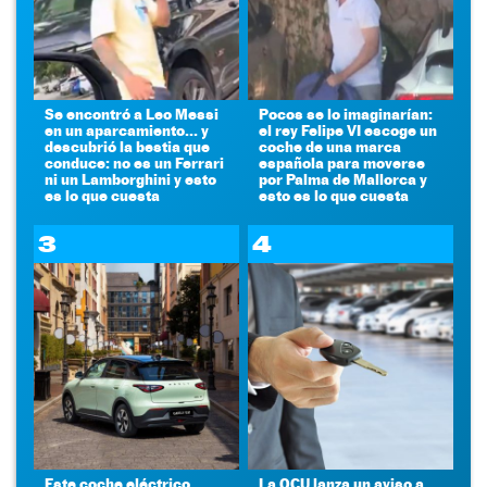
Se encontró a Leo Messi
Pocos se lo imaginarían:
en un aparcamiento... y
el rey Felipe VI escoge un
descubrió la bestia que
coche de una marca
conduce: no es un Ferrari
española para moverse
ni un Lamborghini y esto
por Palma de Mallorca y
es lo que cuesta
esto es lo que cuesta
3
4
Este coche eléctrico
La OCU lanza un aviso a