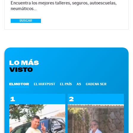
Encuentra los mejores talleres, seguros, autoescuelas,
neumáticos…
BUSCAR
LO MÁS
VISTO
ELMOTOR
EL HUFFPOST
EL PAÍS
AS
CADENA SER
1
2