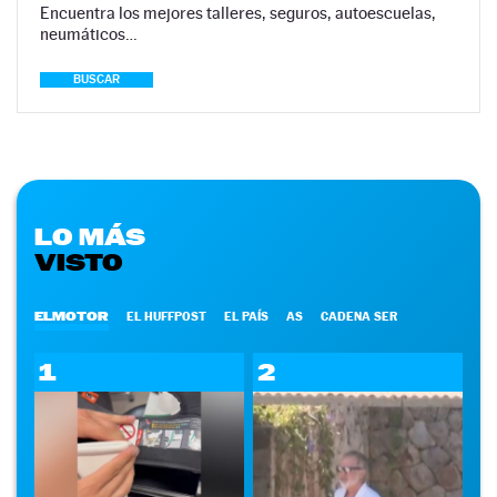
Encuentra los mejores talleres, seguros, autoescuelas,
neumáticos…
BUSCAR
LO MÁS
VISTO
ELMOTOR
EL HUFFPOST
EL PAÍS
AS
CADENA SER
1
2