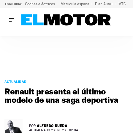
Coches eléctricos
Matrícula españa
Plan Auto+
VTC
ES NOTICIA:
LO ÚLTIMO
La Lista Blanca del Programa Auto+: todos los coches eléct
LO ÚLTIMO
La Lista Blanca del Programa Auto+: todos los coches eléctr
ACTUALIDAD
ELÉCTRICOS
CONDUCIR
PRUEBAS
Saltar
VIRALES
al
ACTUALIDAD
PODCAST
contenido
Renault presenta el último
MOTOS
modelo de una saga deportiva
TECNOLOGÍA
SUPERCOCHES
MOTORTV
PREMIOS
ALFREDO RUEDA
POR
SERVICIOS
ACTUALIZADO 23 ENE 23 - 10: 04