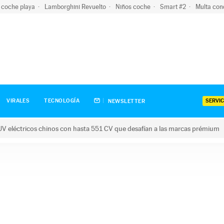
 coche playa
Lamborghini Revuelto
Niños coche
Smart #2
Multa con
SERVIC
VIRALES
TECNOLOGÍA
NEWSLETTER
V eléctricos chinos con hasta 551 CV que desafían a las marcas prémium
tricos chinos con hasta 551 CV que desafían a las marcas prém