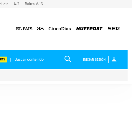
ducir
A-2
Baliza V-16
IOS
INICIAR SESIÓN
ium