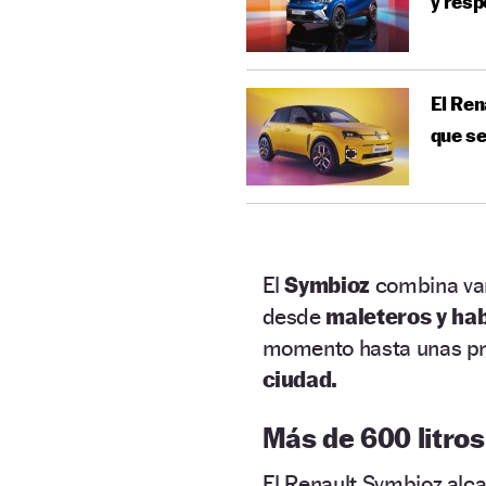
y resp
El Ren
que se
El
Symbioz
combina var
desde
maleteros y ha
momento hasta unas pr
ciudad.
Más de 600 litro
El Renault Symbioz alc