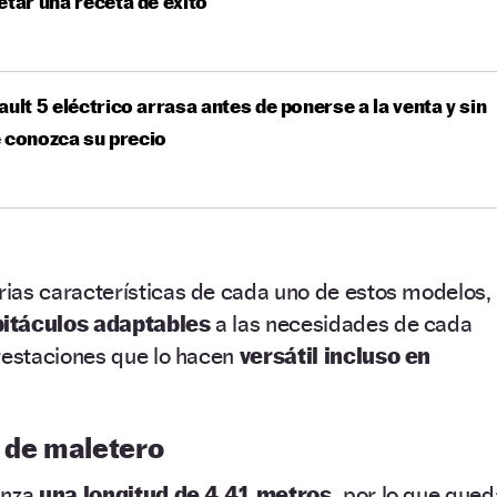
etar una receta de éxito
ault 5 eléctrico arrasa antes de ponerse a la venta y sin
 conozca su precio
ias características de cada uno de estos modelos,
bitáculos adaptables
a las necesidades de cada
estaciones que lo hacen
versátil incluso en
s de maletero
anza
una longitud de 4,41 metros,
por lo que qued