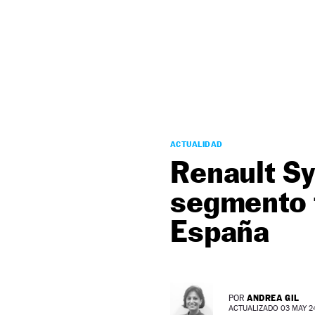
NEWSLETTER
SÍGUENOS
ACTUALIDAD
Renault Sy
segmento f
España
ANDREA GIL
POR
ACTUALIZADO 03 MAY 24