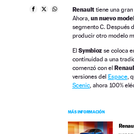
Renault
tiene una gran 
Ahora,
un nuevo mode
segmento C. Después del
producir otro modelo m
El
Symbioz
se coloca en
continuidad a una tradic
comenzó con el
Renaul
versiones del
Espace
, 
Scenic
, ahora 100% eléc
MÁS INFORMACIÓN
Renaul