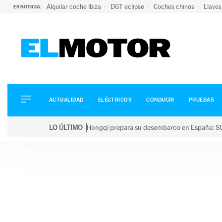
Alquilar coche Ibiza
DGT eclipse
Coches chinos
Llaves
ES NOTICIA:
ACTUALIDAD
ELÉCTRICOS
CONDUCIR
ACTUALIDAD
ELÉCTRICOS
CONDUCIR
PRUEBAS
PRUEBAS
Saltar
VIRALES
LO ÚLTIMO
Hongqi prepara su desembarco en España: SU
al
PODCAST
LO ÚLTIMO
Hongqi prepara su desembarco en España: SUV eléc
contenido
MOTOS
TECNOLOGÍA
SUPERCOCHES
MOTORTV
PREMIOS
SERVICIOS