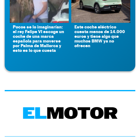
Pocos se lo imaginarían:
Este coche eléctrico
el rey Felipe VI escoge un
cuesta menos de 14.000
coche de una marca
euros y tiene algo que
española para moverse
muchos BMW ya no
por Palma de Mallorca y
ofrecen
esto es lo que cuesta