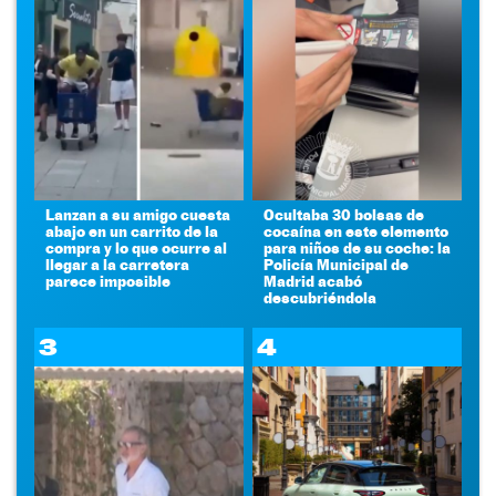
Lanzan a su amigo cuesta
Ocultaba 30 bolsas de
abajo en un carrito de la
cocaína en este elemento
compra y lo que ocurre al
para niños de su coche: la
llegar a la carretera
Policía Municipal de
parece imposible
Madrid acabó
descubriéndola
3
4