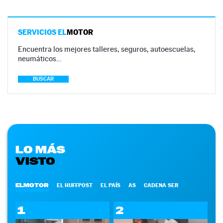
SERVICIOS EL
MOTOR
Encuentra los mejores talleres, seguros, autoescuelas,
neumáticos…
BUSCAR
LO MÁS
VISTO
ELMOTOR
EL HUFFPOST
EL PAÍS
AS
CADENA SER
1
2