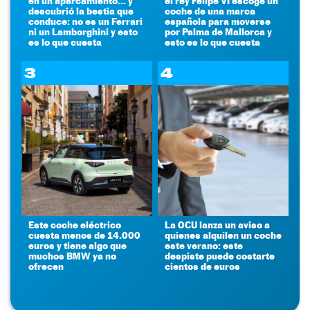
en un aparcamiento... y
el rey Felipe VI escoge un
descubrió la bestia que
coche de una marca
conduce: no es un Ferrari
española para moverse
ni un Lamborghini y esto
por Palma de Mallorca y
es lo que cuesta
esto es lo que cuesta
3
4
Este coche eléctrico
La OCU lanza un aviso a
cuesta menos de 14.000
quienes alquilen un coche
euros y tiene algo que
este verano: este
muchos BMW ya no
despiste puede costarte
ofrecen
cientos de euros