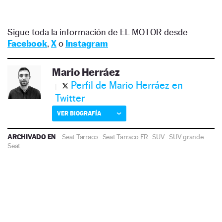
Sigue toda la información de EL MOTOR desde
Facebook
,
X
o
Instagram
Mario Herráez
Perfil de Mario Herráez en
Twitter
VER BIOGRAFÍA
ARCHIVADO EN
Seat Tarraco
·
Seat Tarraco FR
·
SUV
·
SUV grande
·
Seat