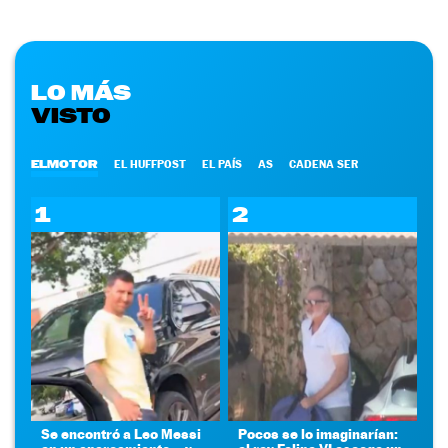
LO MÁS
VISTO
ELMOTOR
EL HUFFPOST
EL PAÍS
AS
CADENA SER
1
2
Se encontró a Leo Messi
Pocos se lo imaginarían: