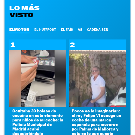
LO MÁS
VISTO
ELMOTOR
EL HUFFPOST
EL PAÍS
AS
CADENA SER
1
2
Ocultaba 30 bolsas de
Pocos se lo imaginarían:
cocaína en este elemento
el rey Felipe VI escoge un
para niños de su coche: la
coche de una marca
Policía Municipal de
española para moverse
Madrid acabó
por Palma de Mallorca y
descubriéndola
esto es lo que cuesta