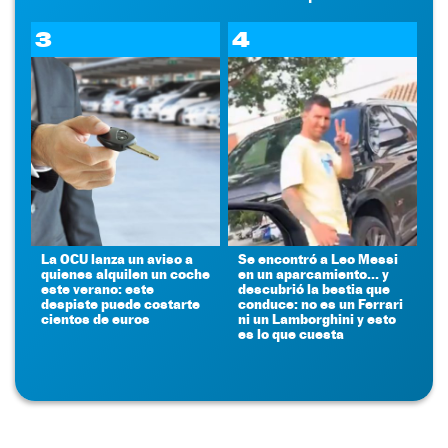
3
4
La OCU lanza un aviso a
Se encontró a Leo Messi
quienes alquilen un coche
en un aparcamiento... y
este verano: este
descubrió la bestia que
despiste puede costarte
conduce: no es un Ferrari
cientos de euros
ni un Lamborghini y esto
es lo que cuesta