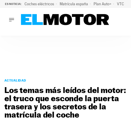
Coches eléctricos
Matrícula españa
Plan Auto+
VTC
ES NOTICIA:
LO ÚLTIMO
La Lista Blanca del Programa Auto+: todos los coches eléct
LO ÚLTIMO
La Lista Blanca del Programa Auto+: todos los coches eléctr
ACTUALIDAD
ELÉCTRICOS
CONDUCIR
PRUEBAS
Saltar
VIRALES
al
ACTUALIDAD
PODCAST
contenido
Los temas más leídos del motor:
MOTOS
el truco que esconde la puerta
TECNOLOGÍA
trasera y los secretos de la
SUPERCOCHES
MOTORTV
matrícula del coche
PREMIOS
SERVICIOS