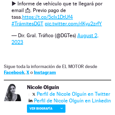
▶️ Informe de vehículo que te llegará por
email 📩. Previo pago de
tasa.
https://t.co/5cIx1DtUf4
#TrámitesDGT
pic.twitter.com/rIKyu2zrfY
— Dir. Gral. Tráfico (@DGTes)
August 2,
2023
Sigue toda la información de EL MOTOR desde
Facebook
,
X
o
Instagram
Nicole Olguín
Perfil de Nicole Olguín en Twitter
Perfil de Nicole Olguín en Linkedin
VER BIOGRAFÍA