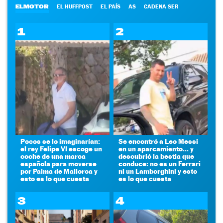
ELMOTOR
EL HUFFPOST
EL PAÍS
AS
CADENA SER
1
2
Pocos se lo imaginarían:
Se encontró a Leo Messi
el rey Felipe VI escoge un
en un aparcamiento... y
coche de una marca
descubrió la bestia que
española para moverse
conduce: no es un Ferrari
por Palma de Mallorca y
ni un Lamborghini y esto
esto es lo que cuesta
es lo que cuesta
3
4