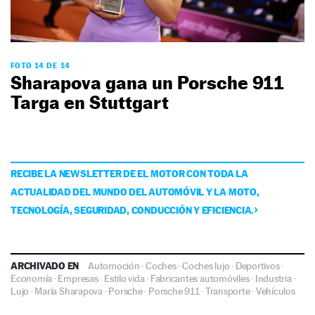
FOTO 14 DE 14
Sharapova gana un Porsche 911
Targa en Stuttgart
RECIBE LA NEWSLETTER DE EL MOTOR CON TODA LA
ACTUALIDAD DEL MUNDO DEL AUTOMÓVIL Y LA MOTO,
TECNOLOGÍA, SEGURIDAD, CONDUCCIÓN Y EFICIENCIA.
ARCHIVADO EN
Automoción
·
Coches
·
Coches lujo
·
Deportivos
·
Economía
·
Empresas
·
Estilo vida
·
Fabricantes automóviles
·
Industria
·
Lujo
·
María Sharapova
·
Porsche
·
Porsche 911
·
Transporte
·
Vehículos