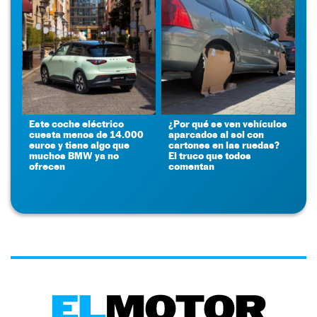
Este coche eléctrico
¿Por qué se ven vehículos
cuesta menos de 14.000
aparcados al sol con
euros y tiene algo que
cartones en las ruedas?
muchos BMW ya no
El truco que todos
ofrecen
comentan