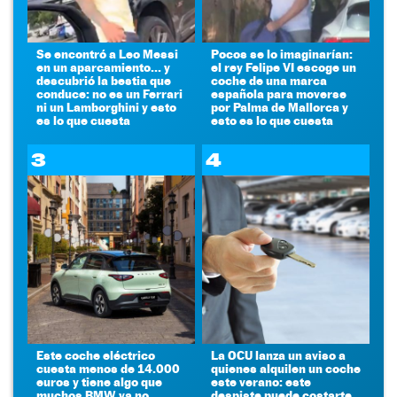
Se encontró a Leo Messi
Pocos se lo imaginarían:
en un aparcamiento... y
el rey Felipe VI escoge un
descubrió la bestia que
coche de una marca
conduce: no es un Ferrari
española para moverse
ni un Lamborghini y esto
por Palma de Mallorca y
es lo que cuesta
esto es lo que cuesta
3
4
Este coche eléctrico
La OCU lanza un aviso a
cuesta menos de 14.000
quienes alquilen un coche
euros y tiene algo que
este verano: este
muchos BMW ya no
despiste puede costarte