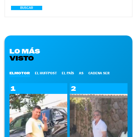
BUSCAR
LO MÁS
VISTO
ELMOTOR
EL HUFFPOST
EL PAÍS
AS
CADENA SER
1
2