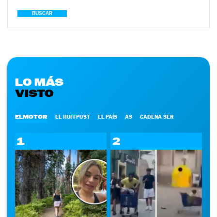
BUSCAR
LO MÁS
VISTO
ELMOTOR
EL HUFFPOST
EL PAÍS
AS
CADENA SER
1
2