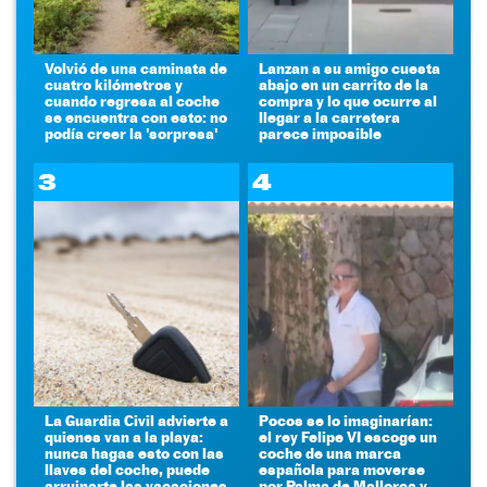
Volvió de una caminata de
Lanzan a su amigo cuesta
cuatro kilómetros y
abajo en un carrito de la
cuando regresa al coche
compra y lo que ocurre al
se encuentra con esto: no
llegar a la carretera
podía creer la 'sorpresa'
parece imposible
3
4
La Guardia Civil advierte a
Pocos se lo imaginarían:
quienes van a la playa:
el rey Felipe VI escoge un
nunca hagas esto con las
coche de una marca
llaves del coche, puede
española para moverse
arruinarte las vacaciones
por Palma de Mallorca y