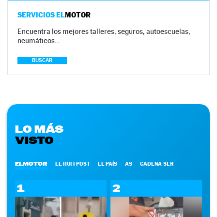
SERVICIOS EL
MOTOR
Encuentra los mejores talleres, seguros, autoescuelas,
neumáticos…
BUSCAR
LO MÁS
VISTO
ELMOTOR
EL HUFFPOST
EL PAÍS
AS
CADENA SER
1
2