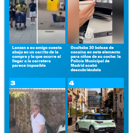
Lanzan a su amigo cuesta
Ocultaba 30 bolsas de
abajo en un carrito de la
cocaína en este elemento
compra y lo que ocurre al
para niños de su coche: la
llegar a la carretera
Policía Municipal de
parece imposible
Madrid acabó
descubriéndola
3
4