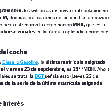
eptiembre,
los vehículos de nueva matriculación en
ra M,
después de tres años en los que han empezad
placas estrenaron la combinación
MBB,
que es la
ncluirse vocales
en la fórmula aplicada a principio
 del coche
io
Diesel o Gasolina
, la
última matrícula asignada
del viernes 23 de septiembre,
es
25**MBH.
Ahor
iales se trata, la
DGT
señala esto (jueves 22 de
as de la serie de la última matrícula asignada
e interés