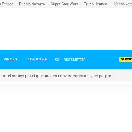
s Eclipse
Pueblo Navarra
Cupra Star Wars
Truco Hyundai
Líneas ver
SERVIC
VIRALES
TECNOLOGÍA
NEWSLETTER
olante: el motivo por el que pueden convertirse en un serio peligro
e: el motivo por el que pueden convertirse en un serio peligro