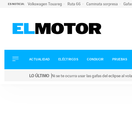
Volkswagen Touareg
Ruta 66
Caminata sorpresa
Gafa
ES NOTICIA:
ACTUALIDAD
ELÉCTRICOS
CONDUCIR
ACTUALIDAD
ELÉCTRICOS
CONDUCIR
PRUEBAS
PRUEBAS
Saltar
VIRALES
LO ÚLTIMO
Ni se te ocurra usar las gafas del eclipse al v
al
PODCAST
LO ÚLTIMO
Ni se te ocurra usar las gafas del eclipse al volant
contenido
MOTOS
TECNOLOGÍA
SUPERCOCHES
MOTORTV
PREMIOS
SERVICIOS