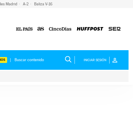
des Madrid
A-2
Baliza V-16
IOS
INICIAR SESIÓN