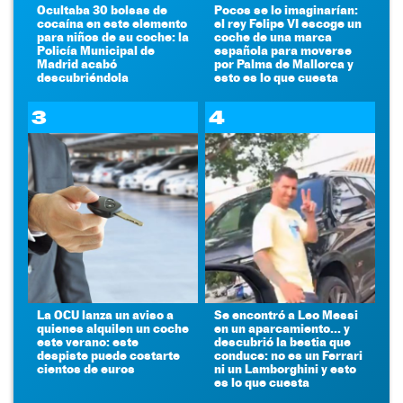
Ocultaba 30 bolsas de
Pocos se lo imaginarían:
cocaína en este elemento
el rey Felipe VI escoge un
para niños de su coche: la
coche de una marca
Policía Municipal de
española para moverse
Madrid acabó
por Palma de Mallorca y
descubriéndola
esto es lo que cuesta
3
4
La OCU lanza un aviso a
Se encontró a Leo Messi
quienes alquilen un coche
en un aparcamiento... y
este verano: este
descubrió la bestia que
despiste puede costarte
conduce: no es un Ferrari
cientos de euros
ni un Lamborghini y esto
es lo que cuesta