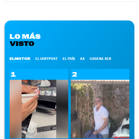
LO MÁS
VISTO
ELMOTOR
EL HUFFPOST
EL PAÍS
AS
CADENA SER
1
2