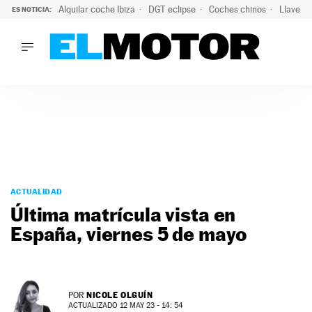
Alquilar coche Ibiza
DGT eclipse
Coches chinos
Llaves 
ES NOTICIA:
LO ÚLTIMO
Hongqi prepara su desembarco en España: SUV eléctricos c
LO ÚLTIMO
Hongqi prepara su desembarco en España: SUV eléctricos c
ACTUALIDAD
ELÉCTRICOS
CONDUCIR
PRUEBAS
Saltar
VIRALES
al
ACTUALIDAD
PODCAST
contenido
Última matrícula vista en
MOTOS
España, viernes 5 de mayo
TECNOLOGÍA
SUPERCOCHES
MOTORTV
PREMIOS
NICOLE OLGUÍN
POR
SERVICIOS
ACTUALIZADO 12 MAY 23 - 14: 54