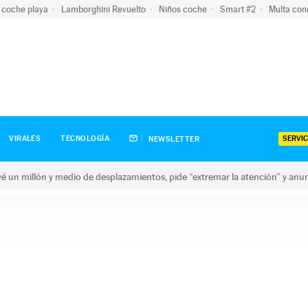
 coche playa
Lamborghini Revuelto
Niños coche
Smart #2
Multa con
SERVIC
VIRALES
TECNOLOGÍA
NEWSLETTER
revé un millón y medio de desplazamientos, pide “extremar la atención” y anu
n millón y medio de desplazamientos, pide “extremar la atención”