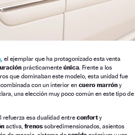
a
, el ejemplar que ha protagonizado esta venta
guración
prácticamente
única
. Frente a los
uros que dominaban este modelo, esta unidad fue
 combinada con un interior en
cuero marrón
y
lara, una elección muy poco común en este tipo de
al refuerza esa dualidad entre
confort
y
ón
activa,
frenos
sobredimensionados, asientos
ión de masaje, sistema de
sonido
prémium y una