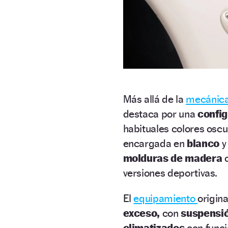
Más allá de la
mecánic
destaca por una
confi
habituales colores osc
encargada en
blanco
y
molduras de madera
c
versiones deportivas.
El
equipamiento
origin
exceso,
con
suspensi
climatizados
con func