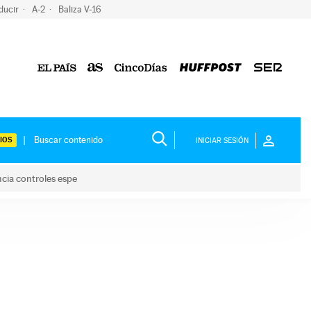
ducir
A-2
Baliza V-16
IOS
INICIAR SESIÓN
ncia controles espe
 y anuncia controles espe