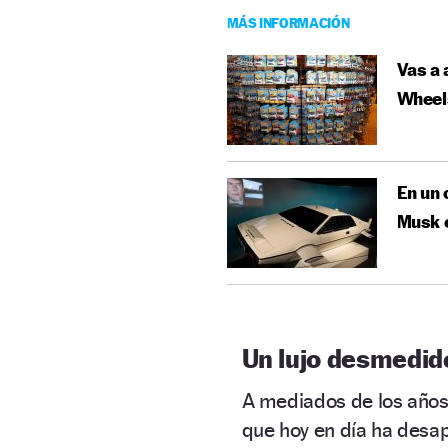
MÁS INFORMACIÓN
Vas a 
Wheels
En un 
Musk c
Un lujo desmedi
A mediados de los años
que hoy en día ha desa