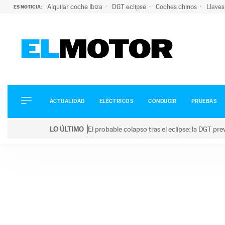
Alquilar coche Ibiza
DGT eclipse
Coches chinos
Llaves
ES NOTICIA:
ACTUALIDAD
ELÉCTRICOS
CONDUCIR
ACTUALIDAD
ELÉCTRICOS
CONDUCIR
PRUEBAS
PRUEBAS
Saltar
VIRALES
LO ÚLTIMO
El probable colapso tras el eclipse: la DGT p
al
PODCAST
LO ÚLTIMO
El probable colapso tras el eclipse: la DGT prevé u
contenido
MOTOS
TECNOLOGÍA
SUPERCOCHES
MOTORTV
PREMIOS
SERVICIOS