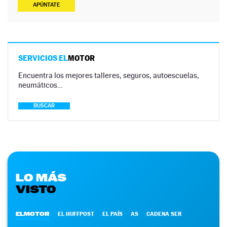
APÚNTATE
SERVICIOS EL
MOTOR
Encuentra los mejores talleres, seguros, autoescuelas,
neumáticos…
BUSCAR
LO MÁS
VISTO
ELMOTOR
EL HUFFPOST
EL PAÍS
AS
CADENA SER