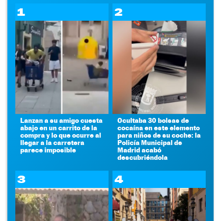
1
2
Lanzan a su amigo cuesta
Ocultaba 30 bolsas de
abajo en un carrito de la
cocaína en este elemento
compra y lo que ocurre al
para niños de su coche: la
llegar a la carretera
Policía Municipal de
parece imposible
Madrid acabó
descubriéndola
3
4