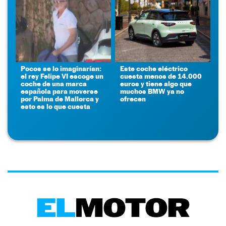
Pocos se lo imaginarían:
Este coche eléctrico
el rey Felipe VI escoge un
cuesta menos de 14.000
coche de una marca
euros y tiene algo que
española para moverse
muchos BMW ya no
por Palma de Mallorca y
ofrecen
esto es lo que cuesta