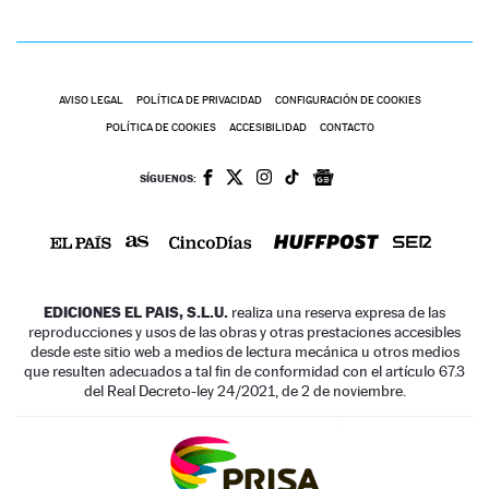
AVISO LEGAL
POLÍTICA DE PRIVACIDAD
CONFIGURACIÓN DE COOKIES
POLÍTICA DE COOKIES
ACCESIBILIDAD
CONTACTO
SÍGUENOS:
EDICIONES EL PAIS, S.L.U.
realiza una reserva expresa de las
reproducciones y usos de las obras y otras prestaciones accesibles
desde este sitio web a medios de lectura mecánica u otros medios
que resulten adecuados a tal fin de conformidad con el artículo 67.3
del Real Decreto-ley 24/2021, de 2 de noviembre.