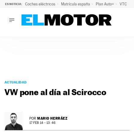
Coches eléctricos
Matrícula españa
Plan Auto+
VTC
ES NOTICIA:
LO ÚLTIMO
La Lista Blanca del Programa Auto+: todos los coches eléct
LO ÚLTIMO
La Lista Blanca del Programa Auto+: todos los coches eléctr
ACTUALIDAD
ELÉCTRICOS
CONDUCIR
PRUEBAS
Saltar
VIRALES
al
ACTUALIDAD
PODCAST
contenido
VW pone al día al Scirocco
MOTOS
TECNOLOGÍA
SUPERCOCHES
MOTORTV
MARIO HERRÁEZ
POR
PREMIOS
17 FEB 14 - 13: 46
SERVICIOS