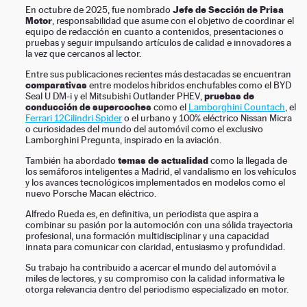
Jefe de Sección de Prisa
En octubre de 2025, fue nombrado
Motor
, responsabilidad que asume con el objetivo de coordinar el
equipo de redacción en cuanto a contenidos, presentaciones o
pruebas y seguir impulsando artículos de calidad e innovadores a
la vez que cercanos al lector.
Entre sus publicaciones recientes más destacadas se encuentran
comparativas
entre modelos híbridos enchufables como el BYD
pruebas de
Seal U DM-i y el Mitsubishi Outlander PHEV,
conducción de supercoches
como el
Lamborghini Countach
, el
Ferrari 12Cilindri Spider
o el urbano y 100% eléctrico Nissan Micra
o curiosidades del mundo del automóvil como el exclusivo
Lamborghini Pregunta, inspirado en la aviación.
temas de actualidad
También ha abordado
como la llegada de
los semáforos inteligentes a Madrid, el vandalismo en los vehículos
y los avances tecnológicos implementados en modelos como el
nuevo Porsche Macan eléctrico.
Alfredo Rueda es, en definitiva, un periodista que aspira a
combinar su pasión por la automoción con una sólida trayectoria
profesional, una formación multidisciplinar y una capacidad
innata para comunicar con claridad, entusiasmo y profundidad.
Su trabajo ha contribuido a acercar el mundo del automóvil a
miles de lectores, y su compromiso con la calidad informativa le
otorga relevancia dentro del periodismo especializado en motor.