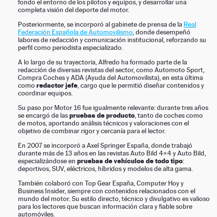
fondo el entorno de los pilotos y equipos, y desarrollar una
completa visión del deporte del motor.
Posteriormente, se incorporó al gabinete de prensa de la
Real
Federación Española de Automovilismo
, donde desempeñó
labores de redacción y comunicación institucional, reforzando su
perfil como periodista especializado.
A lo largo de su trayectoria, Alfredo ha formado parte de la
redacción de diversas revistas del sector, como Automoto Sport,
Compra Coches y ADA (Ayuda del Automovilista), en esta última
redactor jefe
como
, cargo que le permitió diseñar contenidos y
coordinar equipos.
Su paso por Motor 16 fue igualmente relevante: durante tres años
pruebas de producto
se encargó de las
, tanto de coches como
de motos, aportando análisis técnicos y valoraciones con el
objetivo de combinar rigor y cercanía para el lector.
En 2007 se incorporó a Axel Springer España, donde trabajó
durante más de 13 años en las revistas Auto Bild 4×4 y Auto Bild,
pruebas de vehículos de todo tipo
especializándose en
:
deportivos, SUV, eléctricos, híbridos y modelos de alta gama.
También colaboró con Top Gear España, Computer Hoy y
Business Insider, siempre con contenidos relacionados con el
mundo del motor. Su estilo directo, técnico y divulgativo es valioso
para los lectores que buscan información clara y fiable sobre
automóviles.