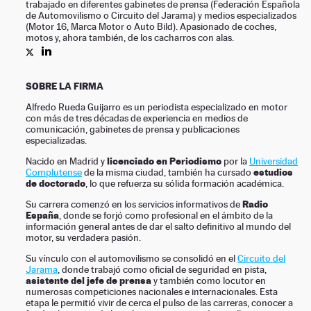
trabajado en diferentes gabinetes de prensa (Federación Española
de Automovilismo o Circuito del Jarama) y medios especializados
NEWSLETTER
(Motor 16, Marca Motor o Auto Bild). Apasionado de coches,
motos y, ahora también, de los cacharros con alas.
SÍGUENOS
PERFIL DE ALFREDO RUEDA EN TWITTER
PERFIL DE ALFREDO RUEDA EN LINKEDIN
SOBRE LA FIRMA
Alfredo Rueda Guijarro es un periodista especializado en motor
con más de tres décadas de experiencia en medios de
comunicación, gabinetes de prensa y publicaciones
especializadas.
licenciado en Periodismo
Nacido en Madrid y
por la
Universidad
estudios
Complutense
de la misma ciudad, también ha cursado
de doctorado
, lo que refuerza su sólida formación académica.
Radio
Su carrera comenzó en los servicios informativos de
España
, donde se forjó como profesional en el ámbito de la
información general antes de dar el salto definitivo al mundo del
motor, su verdadera pasión.
Su vínculo con el automovilismo se consolidó en el
Circuito del
Jarama
, donde trabajó como oficial de seguridad en pista,
asistente del jefe de prensa
y también como locutor en
numerosas competiciones nacionales e internacionales. Esta
etapa le permitió vivir de cerca el pulso de las carreras, conocer a