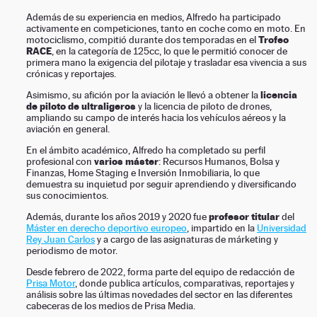
Además de su experiencia en medios, Alfredo ha participado
activamente en competiciones, tanto en coche como en moto. En
Trofeo
motociclismo, compitió durante dos temporadas en el
RACE
, en la categoría de 125cc, lo que le permitió conocer de
primera mano la exigencia del pilotaje y trasladar esa vivencia a sus
crónicas y reportajes.
licencia
Asimismo, su afición por la aviación le llevó a obtener la
de piloto de ultraligeros
y la licencia de piloto de drones,
ampliando su campo de interés hacia los vehículos aéreos y la
aviación en general.
En el ámbito académico, Alfredo ha completado su perfil
varios máster
profesional con
: Recursos Humanos, Bolsa y
Finanzas, Home Staging e Inversión Inmobiliaria, lo que
demuestra su inquietud por seguir aprendiendo y diversificando
sus conocimientos.
profesor titular
Además, durante los años 2019 y 2020 fue
del
Máster en derecho deportivo europeo
, impartido en la
Universidad
Rey Juan Carlos
y a cargo de las asignaturas de márketing y
periodismo de motor.
Desde febrero de 2022, forma parte del equipo de redacción de
Prisa Motor
, donde publica artículos, comparativas, reportajes y
análisis sobre las últimas novedades del sector en las diferentes
cabeceras de los medios de Prisa Media.