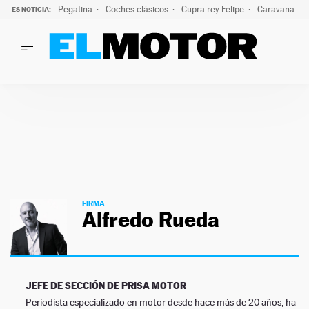
Pegatina
Coches clásicos
Cupra rey Felipe
Caravana lig
ES NOTICIA:
LO ÚLTIMO
¿Conocías esta pegatina de moda?: puede salvar tu coche d
LO ÚLTIMO
¿Conocías esta pegatina de moda?: puede salvar tu coche de
ACTUALIDAD
ELÉCTRICOS
CONDUCIR
PRUEBAS
Saltar
VIRALES
al
PODCAST
contenido
FIRMA
MOTOS
Alfredo Rueda
TECNOLOGÍA
SUPERCOCHES
MOTORTV
PREMIOS
JEFE DE SECCIÓN DE PRISA MOTOR
SERVICIOS
Periodista especializado en motor desde hace más de 20 años, ha